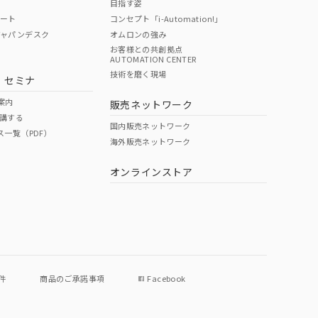
目指す姿
ポート
コンセプト「i-Automation!」
ジャパンデスク
オムロンの強み
お客様との共創拠点
AUTOMATION CENTER
技術を磨く現場
・セミナ
案内
販売ネットワーク
講する
国内販売ネットワーク
ス一覧（PDF）
海外販売ネットワーク
オンラインストア
件
商品のご承諾事項
Facebook