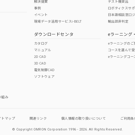
解決提案
テスト機貸出
事例
ロボティクスサ
イベント
日本語相談窓口
現場データ活用サービスi-BELT
輸出該非判定
ダウンロードセンタ
eラーニング
カタログ
eラーニングのご
マニュアル
コースを選んで受
2D CAD
eラーニングコー
3D CAD
電気制御CAD
ソフトウェア
り組み
イトマップ
関連リンク
個人情報の
取り扱いについて
ご利用条
© Copyright OMRON Corporation 1996 - 2026.
All Rights Reserved.