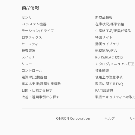
商品情報
センサ
新商品情報
FAシステム機器
在庫状況/標準価格
モーション/ドライブ
生産終了品/推奨代替品
ロボティクス
特設サイト
セーフティ
動画ライブラリ
検査装置
規格認証/適合
スイッチ
RoHS/REACH対応
リレー
カタログ/マニュアル訂正
コントロール
技術解説
電源/周辺機器他
使用上の注意事項
省エネ支援/環境対策機器
製品に関するFAQ
目的・仕様から探す
FA用語辞典
改善・活用事例から探す
製品セキュリティへの取
OMRON Corporation
ヘルプ
サ