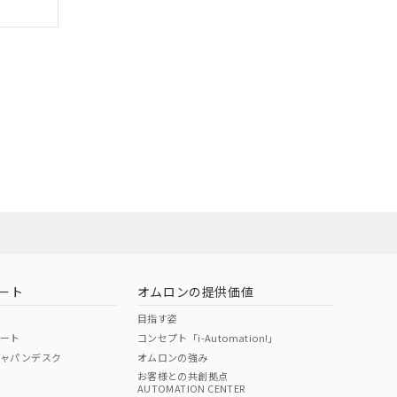
ート
オムロンの提供価値
目指す姿
ポート
コンセプト「i-Automation!」
ジャパンデスク
オムロンの強み
お客様との共創拠点
AUTOMATION CENTER