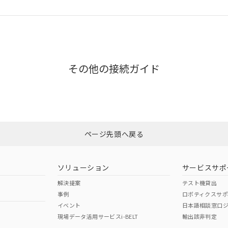
その他の接続ガイド
ページ先頭へ戻る
ソリューション
サービスサポ
解決提案
テスト機貸出
事例
ロボティクスサ
イベント
日本語相談窓口
現場データ活用サービスi-BELT
輸出該非判定