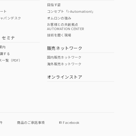
目指す姿
ポート
コンセプト「i-Automation!」
ジャパンデスク
オムロンの強み
お客様との共創拠点
AUTOMATION CENTER
技術を磨く現場
・セミナ
案内
販売ネットワーク
講する
国内販売ネットワーク
ス一覧（PDF）
海外販売ネットワーク
オンラインストア
件
商品のご承諾事項
Facebook