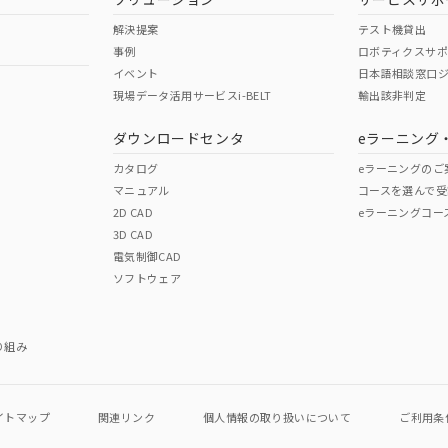
解決提案
テスト機貸出
事例
ロボティクスサ
イベント
日本語相談窓口
現場データ活用サービスi-BELT
輸出該非判定
ダウンロードセンタ
eラーニング
カタログ
eラーニングのご
マニュアル
コースを選んで受
2D CAD
eラーニングコー
3D CAD
電気制御CAD
ソフトウェア
り組み
イトマップ
関連リンク
個人情報の
取り扱いについて
ご利用条