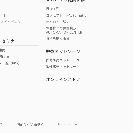
目指す姿
ポート
コンセプト「i-Automation!」
ジャパンデスク
オムロンの強み
お客様との共創拠点
AUTOMATION CENTER
技術を磨く現場
・セミナ
案内
販売ネットワーク
講する
国内販売ネットワーク
ス一覧（PDF）
海外販売ネットワーク
オンラインストア
件
商品のご承諾事項
Facebook