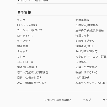
商品情報
センサ
新商品情報
FAシステム機器
在庫状況/標準価格
モーション/ドライブ
生産終了品/推奨代替品
ロボティクス
特設サイト
セーフティ
動画ライブラリ
検査装置
規格認証/適合
スイッチ
RoHS/REACH対応
リレー
カタログ/マニュアル訂正
コントロール
技術解説
電源/周辺機器他
使用上の注意事項
省エネ支援/環境対策機器
製品に関するFAQ
目的・仕様から探す
FA用語辞典
改善・活用事例から探す
製品セキュリティへの取
OMRON Corporation
ヘルプ
サ