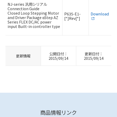
NJ-series 汎用シリアル
Connection Guide
Closed Loop Stepping Motor
P635-E1-
Download
and Driver Package αStep AZ
[*]Rev[*]
Series FLEX DC/AC power
input Built-in controller type
公開日付：
更新日付：
更新情報
2015/09/14
2015/09/14
商品情報リンク