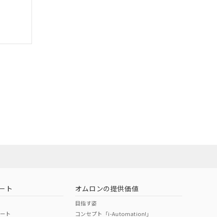
ート
オムロンの提供価値
目指す姿
ポート
コンセプト「i-Automation!」