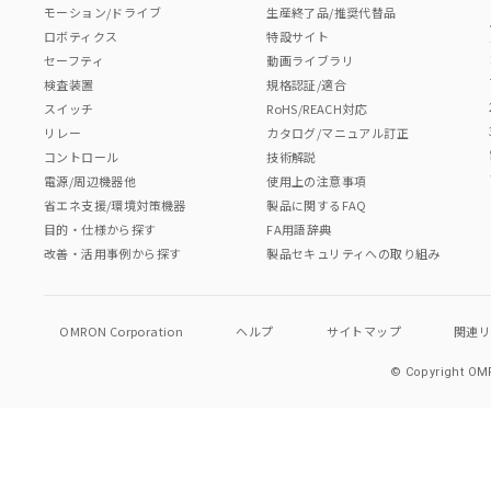
モーション/ドライブ
生産終了品/推奨代替品
ロボティクス
特設サイト
セーフティ
動画ライブラリ
検査装置
規格認証/適合
スイッチ
RoHS/REACH対応
リレー
カタログ/マニュアル訂正
コントロール
技術解説
電源/周辺機器他
使用上の注意事項
省エネ支援/環境対策機器
製品に関するFAQ
目的・仕様から探す
FA用語辞典
改善・活用事例から探す
製品セキュリティへの取り組み
OMRON Corporation
ヘルプ
サイトマップ
関連
© Copyright OMR