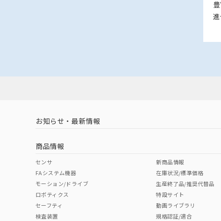
豊
進
お知らせ・最新情報
商品情報
センサ
新商品情報
FAシステム機器
在庫状況/標準価格
モーション/ドライブ
生産終了品/推奨代替品
ロボティクス
特設サイト
セーフティ
動画ライブラリ
検査装置
規格認証/適合