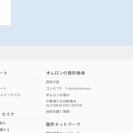
ート
オムロンの提供価値
目指す姿
ポート
コンセプト「i-Automation!」
ジャパンデスク
オムロンの強み
お客様との共創拠点
AUTOMATION CENTER
技術を磨く現場
・セミナ
案内
販売ネットワーク
講する
国内販売ネットワーク