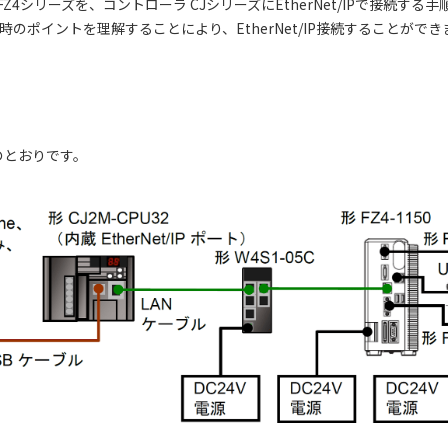
Z4シリーズを、コントローラ CJシリーズにEtherNet/IPで接続す
設定時のポイントを理解することにより、EtherNet/IP接続することができ
のとおりです。