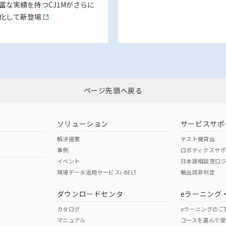
富な実績を持つCJ1Mがさらに
化して新登場
ページ先頭へ戻る
ソリューション
サービスサポ
解決提案
テスト機貸出
事例
ロボティクスサ
イベント
日本語相談窓口
現場データ活用サービスi-BELT
輸出該非判定
ダウンロードセンタ
eラーニング
カタログ
eラーニングのご
マニュアル
コースを選んで受