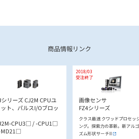
商品情報リンク
2018/03
受注終了
Jシリーズ CJ2M CPUユ
画像センサ
ット、パルスI/Oブロッ
FZ4シリーズ
ク
クラス最速 クワッドプロセッ
J2M-CPU3□ / -CPU1□
ング。探索力の革新。新アル
 -MD21□
ズム形状サーチII