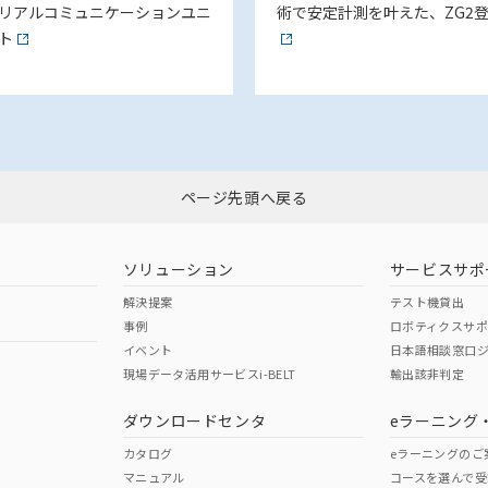
リアルコミュニケーションユニ
術で安定計測を叶えた、ZG2
ト
ページ先頭へ戻る
ソリューション
サービスサポ
解決提案
テスト機貸出
事例
ロボティクスサ
イベント
日本語相談窓口
現場データ活用サービスi-BELT
輸出該非判定
ダウンロードセンタ
eラーニング
カタログ
eラーニングのご
マニュアル
コースを選んで受