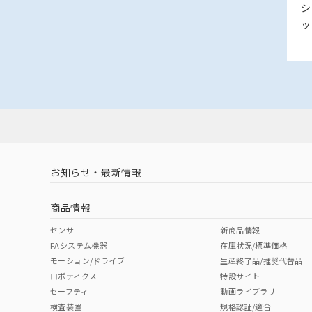
シ
ッ
お知らせ・最新情報
商品情報
センサ
新商品情報
FAシステム機器
在庫状況/標準価格
モーション/ドライブ
生産終了品/推奨代替品
ロボティクス
特設サイト
セーフティ
動画ライブラリ
検査装置
規格認証/適合