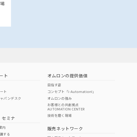
登場
ート
オムロンの提供価値
目指す姿
ポート
コンセプト「i-Automation!」
ジャパンデスク
オムロンの強み
お客様との共創拠点
AUTOMATION CENTER
技術を磨く現場
・セミナ
案内
販売ネットワーク
講する