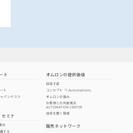
ート
オムロンの提供価値
目指す姿
ポート
コンセプト「i-Automation!」
ジャパンデスク
オムロンの強み
お客様との共創拠点
AUTOMATION CENTER
技術を磨く現場
・セミナ
案内
販売ネットワーク
講する