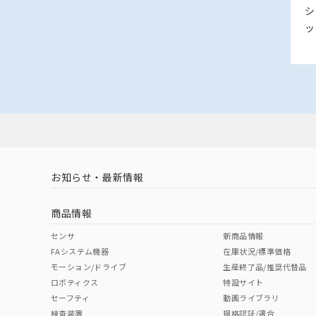
シ
ッ
お知らせ・最新情報
商品情報
センサ
新商品情報
FAシステム機器
在庫状況/標準価格
モーション/ドライブ
生産終了品/推奨代替品
ロボティクス
特設サイト
セーフティ
動画ライブラリ
検査装置
規格認証/適合