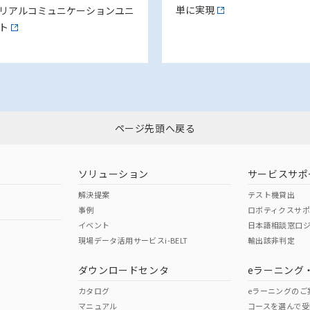
単に実現
リアルコミュニケーションユニ
ト
ページ先頭へ戻る
ソリューション
サービスサポ
解決提案
テスト機貸出
事例
ロボティクスサ
イベント
日本語相談窓口
現場データ活用サービスi-BELT
輸出該非判定
ダウンロードセンタ
eラーニング
カタログ
eラーニングのご
マニュアル
コースを選んで受