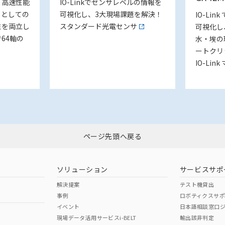
・高速性能
IO-Linkでセンサレベルの情報を
ラとしての
可視化し、3大現場課題を解決！
IO-Li
性を両立し
スタンダード光電センサ
可視化し
64軸の
水・埃の
ートクリ
IO-Lin
ページ先頭へ戻る
ソリューション
サービスサポ
解決提案
テスト機貸出
事例
ロボティクスサ
イベント
日本語相談窓口
現場データ活用サービスi-BELT
輸出該非判定