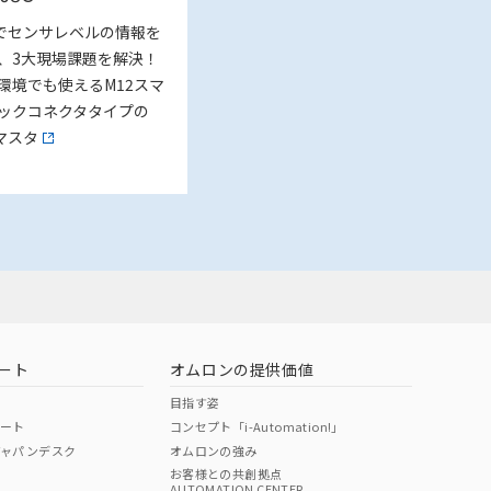
nk でセンサレベルの情報を
、3大現場課題を解決！
環境でも使えるM12スマ
ックコネクタタイプの
k マスタ
ート
オムロンの提供価値
目指す姿
ポート
コンセプト「i-Automation!」
ジャパンデスク
オムロンの強み
お客様との共創拠点
AUTOMATION CENTER