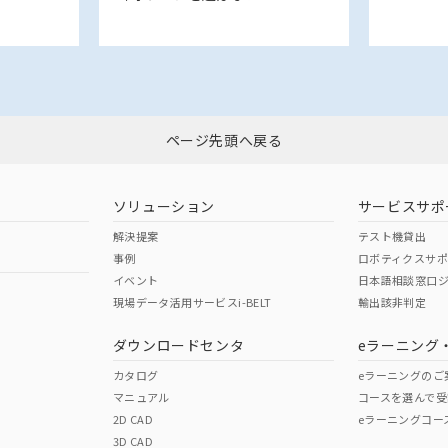
ページ先頭へ戻る
ソリューション
サービスサポ
解決提案
テスト機貸出
事例
ロボティクスサ
イベント
日本語相談窓口
現場データ活用サービスi-BELT
輸出該非判定
ダウンロードセンタ
eラーニング
カタログ
eラーニングのご
マニュアル
コースを選んで受
2D CAD
eラーニングコー
3D CAD