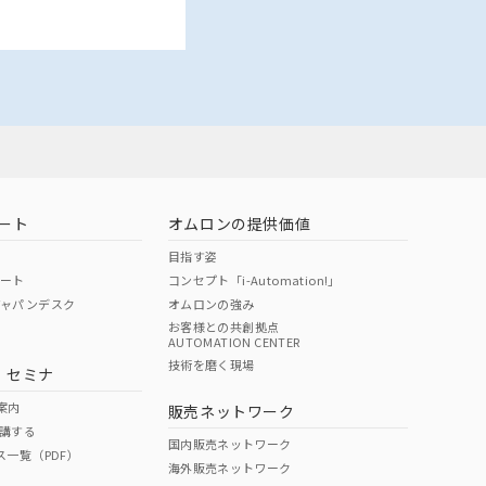
ート
オムロンの提供価値
目指す姿
ポート
コンセプト「i-Automation!」
ジャパンデスク
オムロンの強み
お客様との共創拠点
AUTOMATION CENTER
技術を磨く現場
・セミナ
案内
販売ネットワーク
講する
国内販売ネットワーク
ス一覧（PDF）
海外販売ネットワーク