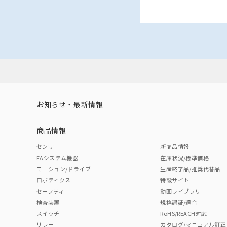
お知らせ・最新情報
商品情報
センサ
新商品情報
FAシステム機器
在庫状況/標準価格
モーション/ドライブ
生産終了品/推奨代替品
ロボティクス
特設サイト
セーフティ
動画ライブラリ
検査装置
規格認証/適合
スイッチ
RoHS/REACH対応
リレー
カタログ/マニュアル訂正