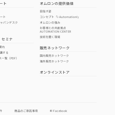
ート
オムロンの提供価値
目指す姿
ポート
コンセプト「i-Automation!」
ジャパンデスク
オムロンの強み
お客様との共創拠点
AUTOMATION CENTER
技術を磨く現場
・セミナ
案内
販売ネットワーク
講する
国内販売ネットワーク
ス一覧（PDF）
海外販売ネットワーク
オンラインストア
件
商品のご承諾事項
Facebook