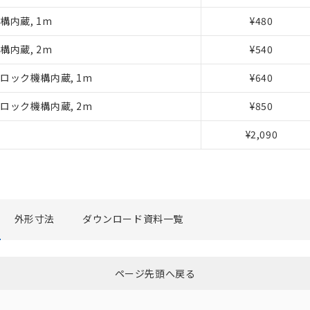
構内蔵, 1m
¥480
事業取扱商品の中には、本サービスの対象外となる商品もあること
び標準価格照会結果は、記載している更新日時点での社内データに
構内蔵, 2m
¥540
覧された時点での実際の在庫および標準価格とは異なる場合がある
上の在庫あり
ロック機構内蔵, 1m
¥640
況および標準価格はお客様のお取引先、またはお客様担当のオムロ
ご相談ください。
は満たないが在庫あり
ロック機構内蔵, 2m
¥850
機器販売店や当社販売拠点は「
販売ネットワーク
」をご確認くだ
び標準価格結果を当社の事前の承諾なく第三者に漏洩または開示し
(最新の在庫状況については、お客様のお取引先、またはお客様担当
¥2,090
店・当社販売員にご確認ください)
能（部品リスト作成サービス）をご利用いただくには、I-Webメン
あります。
機種、また在庫状況の情報を公開していない機種
ェブサイト上で当社にご登録された部品リストについて、当社およ
品・サービスに関するお客様との取引・商談に必要な範囲で利用す
外形寸法
ダウンロード資料一覧
利用者とは、
"個人情報の共同利用に関して"
の「1.共同利用者の
します。
ページ先頭へ戻る