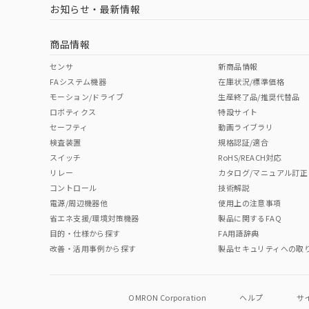
お知らせ・最新情報
商品情報
センサ
新商品情報
FAシステム機器
在庫状況/標準価格
モーション/ドライブ
生産終了品/推奨代替品
ロボティクス
特設サイト
セーフティ
動画ライブラリ
検査装置
規格認証/適合
スイッチ
RoHS/REACH対応
リレー
カタログ/マニュアル訂正
コントロール
技術解説
電源/周辺機器他
使用上の注意事項
省エネ支援/環境対策機器
製品に関するFAQ
目的・仕様から探す
FA用語辞典
改善・活用事例から探す
製品セキュリティへの取
OMRON Corporation
ヘルプ
サ