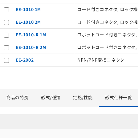
くものです。
記
説明
EE-1010 1M
コード付きコネクタ, ロック機
当社制御機器
号
在庫状況およ
EE-1010 2M
コード付きコネクタ, ロック機
のであり、閲
○
一定数以
い。
EE-1010-R 1M
ロボットコード付きコネクタ, 
正式な納期状
当社販売員に
△
一定数に
EE-1010-R 2M
ロボットコード付きコネクタ, 
オムロン制御
在庫状況およ
－
在庫なし
EE-2002
NPN/PNP変換コネクタ
す。
機器販売
マイパーツ機
ている必要が
空
受注生産
お客様が当ウ
白
が、当社の製
さい。
商品の特長
形式/種類
定格/性能
形式仕様一覧
※当社の共同
いる法人を指