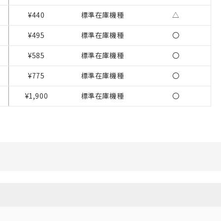
¥440
標準在庫機種
△
をご了承ください。
基づき作成されるも
¥495
標準在庫機種
〇
ことをご了承くださ
¥585
標準在庫機種
〇
ン制御機器販売店・
¥775
標準在庫機種
〇
さい。
ないようお願いしま
のオムロン制御
¥1,900
標準在庫機種
〇
バーズにご登録され
び当社の共同利用者
ることをご了承くだ
範囲」に記載されて