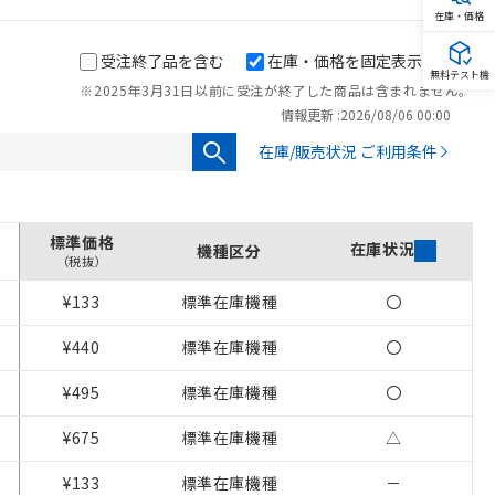
在庫・価格
受注終了品を含む
在庫・価格を固定表示
無料テスト機
※2025年3月31日以前に受注が終了した商品は含まれません。
情報更新 :
2026/08/06 00:00
在庫/販売状況 ご利用条件
標準価格
在庫状況
機種区分
（税抜）
¥133
標準在庫機種
〇
¥440
標準在庫機種
〇
¥495
標準在庫機種
〇
¥675
標準在庫機種
△
¥133
標準在庫機種
－
を提供させていただ