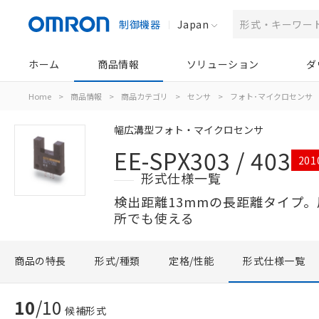
制御機器
Japan
ホーム
商品情報
ソリューション
ダ
Home
>
商品情報
>
商品カテゴリ
>
センサ
>
フォト･マイクロセンサ
幅広溝型フォト・マイクロセンサ
EE-SPX303 / 403
20
形式仕様一覧
検出距離13mmの長距離タイプ
所でも使える
商品の特長
形式/種類
定格/性能
形式仕様一覧
10
/
10
候補形式