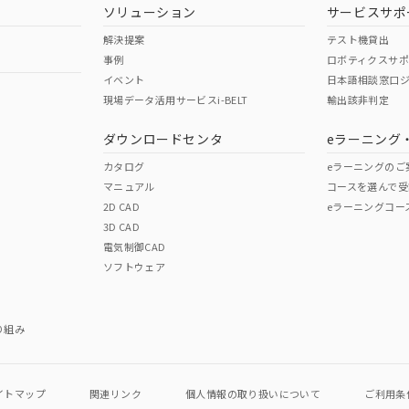
ソリューション
サービスサポ
解決提案
テスト機貸出
事例
ロボティクスサ
イベント
日本語相談窓口
現場データ活用サービスi-BELT
輸出該非判定
ダウンロードセンタ
eラーニング
カタログ
eラーニングのご
マニュアル
コースを選んで受
2D CAD
eラーニングコー
3D CAD
電気制御CAD
ソフトウェア
り組み
イトマップ
関連リンク
個人情報の
取り扱いについて
ご利用条