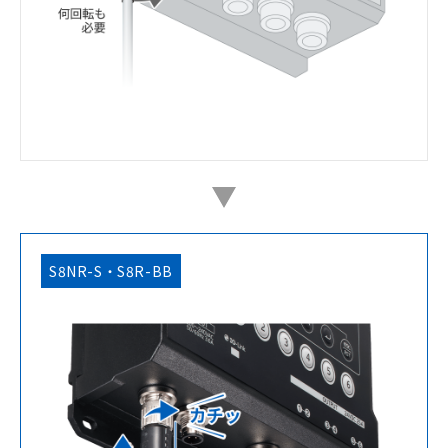
S8NR-S・S8R-BB