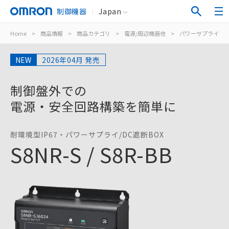
制御機器
Japan
Home
>
商品情報
>
商品カテゴリ
>
電源/周辺機器他
>
パワーサプライ（
NEW
2026年04月 発売
制御盤外での
電源・安全回路構築を簡単に
耐環境型IP67・パワーサプライ/DC遮断BOX
S8NR-S / S8R-BB