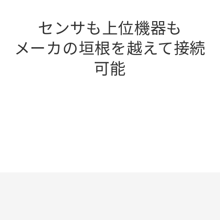
センサも上位機器も
メーカの垣根を越えて接続
可能
Loaded
:
100.00%
Pause
Unmute
Picture-
Fullscreen
in-
Picture