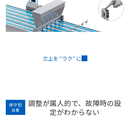
立上を “ラク” に
調整が属人的で、故障時の設
保守担
定がわからない
当者