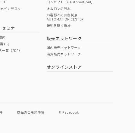
ポート
コンセプト「i-Automation!」
ジャパンデスク
オムロンの強み
お客様との共創拠点
AUTOMATION CENTER
技術を磨く現場
・セミナ
案内
販売ネットワーク
講する
国内販売ネットワーク
ス一覧（PDF）
海外販売ネットワーク
オンラインストア
件
商品のご承諾事項
Facebook