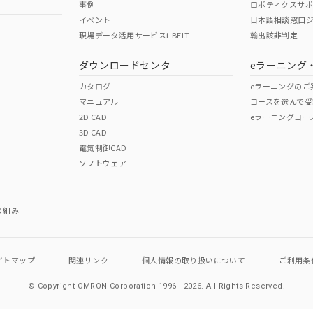
事例
ロボティクスサ
イベント
日本語相談窓口
現場データ活用サービスi-BELT
輸出該非判定
ダウンロードセンタ
eラーニング
カタログ
eラーニングのご
マニュアル
コースを選んで受
2D CAD
eラーニングコー
3D CAD
電気制御CAD
ソフトウェア
り組み
イトマップ
関連リンク
個人情報の
取り扱いについて
ご利用条
© Copyright OMRON Corporation 1996 - 2026.
All Rights Reserved.