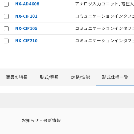
空
受注生産
NX-AD4608
アナログ入力ユニット, 電圧入力 8
お客様が当ウ
白
が、当社の製
NX-CIF101
コミュニケーションインタフェー
さい。
※当社の共同
NX-CIF105
コミュニケーションインタフェース
いる法人を指
NX-CIF210
コミュニケーションインタフェース
商品の特長
形式/種類
定格/性能
形式仕様一覧
お知らせ・最新情報