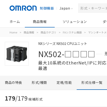
制御機器
Japan
ホーム
商品情報
ソリューション
ダ
Home
>
商品情報
>
商品カテゴリ
>
FAシステム機器
>
マシンオートメ
NXシリーズ NX502 CPUユニット
NX502-□□□□
最大10系統のEtherNet/IP
最適
商品の特長
形式/種類
定格/性能
形式仕様一覧
179
/
179
候補形式