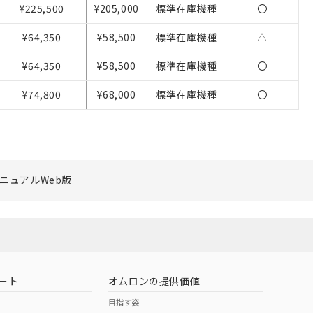
び当社の共同利用者
¥225,500
¥205,000
標準在庫機種
〇
ることをご了承くだ
¥64,350
¥58,500
標準在庫機種
△
範囲」に記載されて
¥64,350
¥58,500
標準在庫機種
〇
¥74,800
¥68,000
標準在庫機種
〇
ニュアルWeb版
ート
オムロンの提供価値
目指す姿