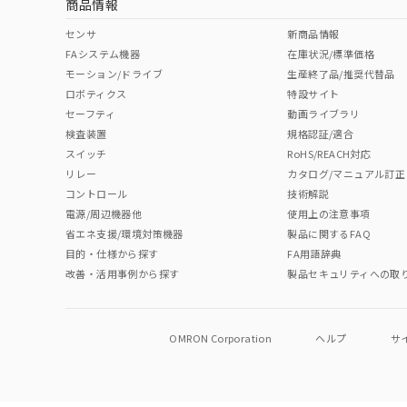
商品情報
センサ
新商品情報
FAシステム機器
在庫状況/標準価格
モーション/ドライブ
生産終了品/推奨代替品
ロボティクス
特設サイト
セーフティ
動画ライブラリ
検査装置
規格認証/適合
スイッチ
RoHS/REACH対応
リレー
カタログ/マニュアル訂正
コントロール
技術解説
電源/周辺機器他
使用上の注意事項
省エネ支援/環境対策機器
製品に関するFAQ
目的・仕様から探す
FA用語辞典
改善・活用事例から探す
製品セキュリティへの取
OMRON Corporation
ヘルプ
サ