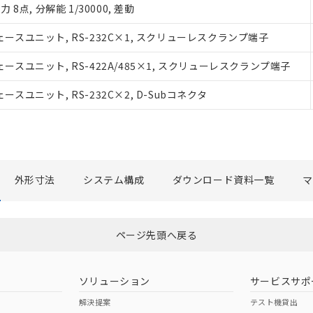
機種、また在庫状況の情報を公開していない機種
点, 分解能 1/30000, 差動
ェブサイト上で当社にご登録された部品リストについて、当社およ
品・サービスに関するお客様との取引・商談に必要な範囲で利用す
スユニット, RS-232C×1, スクリューレスクランプ端子
利用者とは、
"個人情報の共同利用に関して"
の「1.共同利用者の
ユニット, RS-422A/485×1, スクリューレスクランプ端子
します。
ユニット, RS-232C×2, D-Subコネクタ
外形寸法
システム構成
ダウンロード資料一覧
マ
ページ先頭へ戻る
ソリューション
サービスサポ
解決提案
テスト機貸出