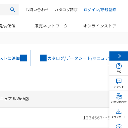
お問い合わせ
カタログ請求
ログイン/新規登録
検索
提供価値
販売ネットワーク
オンラインストア
ストに追加
カタログ/データシート/マニュアル
FAQ
チャット
ニュアルWeb版
お問い合わせ
1
2
3
4
5
6
7
…
9
次へ
ダウンロード