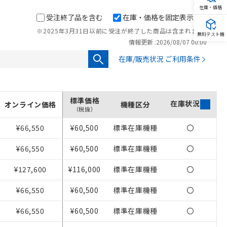
在庫・価格
受注終了品を含む
在庫・価格を固定表示
※2025年3月31日以前に受注が終了した商品は含まれません。
無料テスト機
情報更新 :
2026/08/07 00:00
在庫/販売状況 ご利用条件
標準価格
在庫状況
オンライン価格
機種区分
（税抜）
¥66,550
¥60,500
標準在庫機種
〇
¥66,550
¥60,500
標準在庫機種
〇
¥127,600
¥116,000
標準在庫機種
〇
¥66,550
¥60,500
標準在庫機種
〇
¥66,550
¥60,500
標準在庫機種
〇