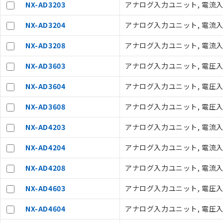
NX-AD3203
アナログ入力ユニット, 電流入力 
NX-AD3204
アナログ入力ユニット, 電流入力 4
ご利用条件
NX-AD3208
アナログ入力ユニット, 電流入力 4
NX-AD3603
アナログ入力ユニット, 電圧入力 
以下の条件をお読
NX-AD3604
アナログ入力ユニット, 電圧入力 4
本サービスは
くものです。
NX-AD3608
アナログ入力ユニット, 電圧入力 4
記
説明
当社制御機器
号
在庫状況およ
NX-AD4203
アナログ入力ユニット, 電流入力 
のであり、閲
○
一定数以
い。
NX-AD4204
アナログ入力ユニット, 電流入力 8
正式な納期状
当社販売員に
△
一定数に
NX-AD4208
アナログ入力ユニット, 電流入力 8
オムロン制御
在庫状況およ
NX-AD4603
アナログ入力ユニット, 電圧入力 
－
在庫なし
す。
機器販売
マイパーツ機
NX-AD4604
アナログ入力ユニット, 電圧入力 8
ている必要が