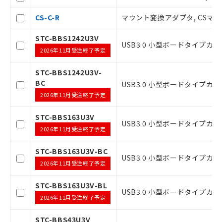
CS-C-R
マウント変換アダプタ, CSマ
STC-BBS1242U3V
USB3.0 小型ボードタイプカメラ
2026年11月受注終了予定
STC-BBS1242U3V-
BC
USB3.0 小型ボードタイプカメラ
2026年11月受注終了予定
STC-BBS163U3V
ご利用条件
USB3.0 小型ボードタイプカメラ
2026年11月受注終了予定
STC-BBS163U3V-BC
以下の条件をお読みいただき、同意のうえ
USB3.0 小型ボードタイプカメラ
2026年11月受注終了予定
ご利用ください。
本サービスは、当社制御機器事業取扱
STC-BBS163U3V-BL
USB3.0 小型ボードタイプカメラ,
商品の当社在庫状況および標準価格(税
2026年11月受注終了予定
抜)を提供させていただくものです。
当社制御機器事業取扱商品の中には、
STC-BBS43U3V