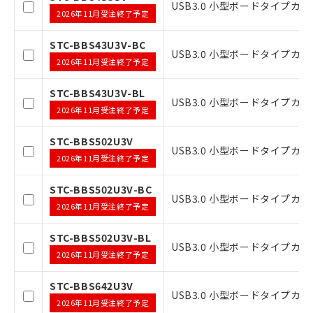
本サービスの対象外となる商品もある
USB3.0 小型ボードタイプカメラ
2026年11月受注終了予定
ことをご了承ください。
在庫状況および標準価格照会結果は、
STC-BBS43U3V-BC
記載している更新日時点での社内デー
USB3.0 小型ボードタイプカメラ,
タに基づき作成されるものであり、閲
2026年11月受注終了予定
記
説明
覧された時点での実際の在庫および標
号
準価格とは異なる場合があることをご
STC-BBS43U3V-BL
USB3.0 小型ボードタイプカメラ,
了承ください。
2026年11月受注終了予定
○
一定数以上の在庫あり
正式な納期状況および標準価格はお客
様のお取引先、またはお客様担当のオ
STC-BBS502U3V
USB3.0 小型ボードタイプカメラ
ムロン制御機器販売店・当社販売員に
△
一定数には満たないが在庫あり
2026年11月受注終了予定
ご相談ください。
オムロン制御機器販売店や当社販売拠
－
在庫なし(最新の在庫状況につ
STC-BBS502U3V-BC
点は「
販売ネットワーク
」をご確認
USB3.0 小型ボードタイプカメラ
いては、お客様のお取引先、ま
2026年11月受注終了予定
ください。
たはお客様担当のオムロン制御
在庫状況および標準価格結果を当社の
機器販売店・当社販売員にご確
STC-BBS502U3V-BL
事前の承諾なく第三者に漏洩または開
認ください)
USB3.0 小型ボードタイプカメラ
示しないようお願いします。
2026年11月受注終了予定
マイパーツ機能（部品リスト作成サー
空
受注生産機種、また在庫状況の
ビス）をご利用いただくには、I-Web
STC-BBS642U3V
白
情報を公開していない機種
USB3.0 小型ボードタイプカメラ
メンバーズにご登録されている必要が
2026年11月受注終了予定
あります。