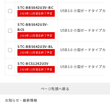
お客様が当ウェブサイト上で当社にご
STC-BBS642U3V-BC
登録された部品リストについて、当社
USB3.0 小型ボードタイプカメラ,
2026年11月受注終了予定
および当社の共同利用者が、当社の製
品・サービスに関するお客様との取
STC-BBS642U3V-
引・商談に必要な範囲で利用すること
BCS
USB3.0 小型ボードタイプカメラ,
をご了承ください。
※当社の共同利用者とは、
"個人情報
2026年11月受注終了予定
の共同利用に関して"
の「1.共同利
用者の範囲」に記載されている法人を
STC-BBS642U3V-BL
USB3.0 小型ボードタイプカメラ,
指します。
2026年11月受注終了予定
STC-BCS1242U3V
USB3.0 小型ボードタイプカメラ
2026年11月受注終了予定
ページ先頭へ戻る
お知らせ・最新情報