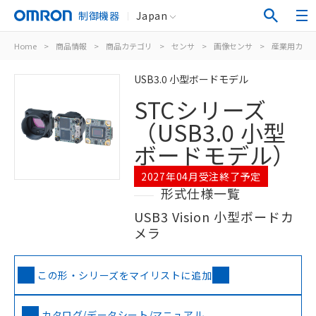
制御機器
Japan
Home
>
商品情報
>
商品カテゴリ
>
センサ
>
画像センサ
>
産業用カメ
USB3.0 小型ボードモデル
STCシリーズ
（USB3.0 小型
ボードモデル）
2027年04月受注終了予定
形式仕様一覧
USB3 Vision 小型ボードカ
メラ
この形・シリーズをマイリストに追加
カタログ/データシート/マニュアル