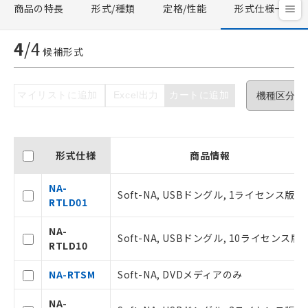
商品の特長
形式/種類
定格/性能
形式仕様一覧
4
/
4
候補形式
ご利用条件
マイリストに追加
Excel出力
カートに追加
以下の条件をお読みいただき、同意のうえ
ご利用ください。
形式仕様
商品情報
本サービスは、当社制御機器事業取扱
商品の当社在庫状況および標準価格(税
NA-
抜)を提供させていただくものです。
Soft-NA, USBドングル, 1ライセンス版
RTLD01
当社制御機器事業取扱商品の中には、
本サービスの対象外となる商品もある
NA-
ことをご了承ください。
Soft-NA, USBドングル, 10ライセンス版
RTLD10
在庫状況および標準価格照会結果は、
記載している更新日時点での社内デー
NA-RTSM
Soft-NA, DVDメディアのみ
タに基づき作成されるものであり、閲
記
説明
覧された時点での実際の在庫および標
号
NA-
準価格とは異なる場合があることをご