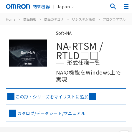
制御機器
Japan
Home
>
商品情報
>
商品カテゴリ
>
FAシステム機器
>
プログラマブルター
Soft-NA
NA-RTSM /
RTLD□□
形式仕様一覧
NAの機能をWindows上で
実現
この形・シリーズをマイリストに追加
カタログ/データシート/マニュアル