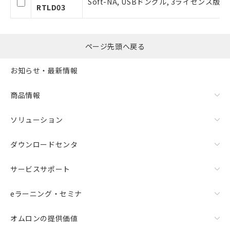
Soft-NA, USBドングル, 3ライセンス版
RTLD03
了承ください。
○
一定数以上の在庫あり
正式な納期状況および標準価格はお客
様のお取引先、またはお客様担当のオ
ムロン制御機器販売店・当社販売員に
△
一定数には満たないが在庫あり
ページ先頭へ戻る
ご相談ください。
オムロン制御機器販売店や当社販売拠
－
在庫なし(最新の在庫状況につ
お知らせ・最新情報
点は「
販売ネットワーク
」をご確認
いては、お客様のお取引先、ま
ください。
たはお客様担当のオムロン制御
在庫状況および標準価格結果を当社の
商品情報
機器販売店・当社販売員にご確
事前の承諾なく第三者に漏洩または開
認ください)
示しないようお願いします。
ソリューション
マイパーツ機能（部品リスト作成サー
空
受注生産機種、また在庫状況の
ビス）をご利用いただくには、I-Web
ダウンロードセンタ
白
情報を公開していない機種
メンバーズにご登録されている必要が
あります。
サービスサポート
お客様が当ウェブサイト上で当社にご
登録された部品リストについて、当社
および当社の共同利用者が、当社の製
eラーニング・セミナ
品・サービスに関するお客様との取
引・商談に必要な範囲で利用すること
オムロンの提供価値
をご了承ください。