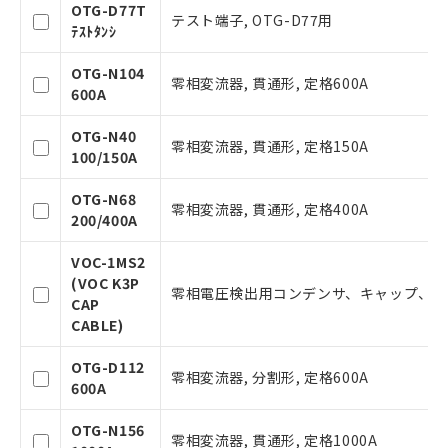
OTG-D77T
テスト端子, OTG-D77用
ﾃｽﾄﾀﾝｼ
本サービスは、当社制御機器事業取扱
商品の当社在庫状況および標準価格(税
OTG-N104
抜)を提供させていただくものです。
零相変流器, 貫通形, 定格600A
600A
当社制御機器事業取扱商品の中には、
本サービスの対象外となる商品もある
OTG-N40
ことをご了承ください。
零相変流器, 貫通形, 定格150A
100/150A
在庫状況および標準価格照会結果は、
記載している更新日時点での社内デー
OTG-N68
タに基づき作成されるものであり、閲
零相変流器, 貫通形, 定格400A
記
説明
200/400A
覧された時点での実際の在庫および標
号
準価格とは異なる場合があることをご
VOC-1MS2
了承ください。
(VOC K3P
○
一定数以上の在庫あり
正式な納期状況および標準価格はお客
零相電圧検出用コンデンサ、キャップ、零
CAP
様のお取引先、またはお客様担当のオ
CABLE)
ムロン制御機器販売店・当社販売員に
△
一定数には満たないが在庫あり
ご相談ください。
OTG-D112
オムロン制御機器販売店や当社販売拠
零相変流器, 分割形, 定格600A
－
在庫なし(最新の在庫状況につ
600A
点は「
販売ネットワーク
」をご確認
いては、お客様のお取引先、ま
ください。
たはお客様担当のオムロン制御
OTG-N156
在庫状況および標準価格結果を当社の
零相変流器, 貫通形, 定格1000A
機器販売店・当社販売員にご確