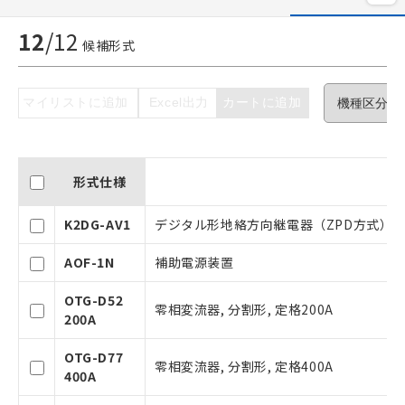
12
/
12
候補形式
マイリストに追加
Excel出力
カートに追加
形式仕様
K2DG-AV1
デジタル形地絡方向継電器（ZPD方式）, 丸
AOF-1N
補助電源装置
OTG-D52
零相変流器, 分割形, 定格200A
200A
ご利用条件
OTG-D77
零相変流器, 分割形, 定格400A
400A
以下の条件をお読みいただき、同意のうえ
ご利用ください。