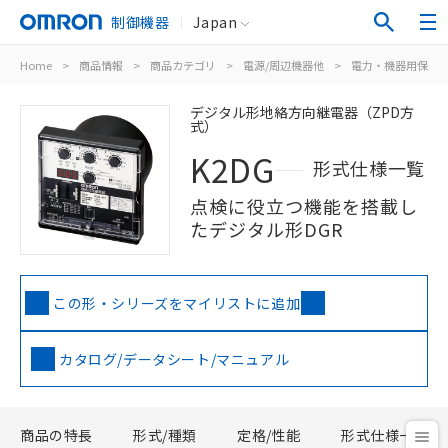
制御機器
Japan
Home
>
商品情報
>
商品カテゴリ
>
電源/周辺機器他
>
電力・機器用保護
デジタル形地絡方向継電器（ZPD方
式）
K2DG
形式仕様一覧
点検に役立つ機能を搭載し
たデジタル形DGR
この形・シリーズをマイリストに追加
カタログ/データシート/マニュアル
商品の特長
形式/種類
定格/性能
形式仕様一覧