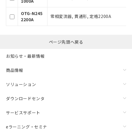
1000A
事前の承諾なく第三者に漏洩または開
認ください)
示しないようお願いします。
OTG-N245
マイパーツ機能（部品リスト作成サー
零相変流器, 貫通形, 定格2200A
空
受注生産機種、また在庫状況の
2200A
ビス）をご利用いただくには、I-Web
白
情報を公開していない機種
メンバーズにご登録されている必要が
あります。
お客様が当ウェブサイト上で当社にご
ページ先頭へ戻る
登録された部品リストについて、当社
および当社の共同利用者が、当社の製
お知らせ・最新情報
品・サービスに関するお客様との取
引・商談に必要な範囲で利用すること
商品情報
をご了承ください。
※当社の共同利用者とは、
"個人情報
の共同利用に関して"
の「1.共同利
ソリューション
用者の範囲」に記載されている法人を
指します。
ダウンロードセンタ
サービスサポート
eラーニング・セミナ