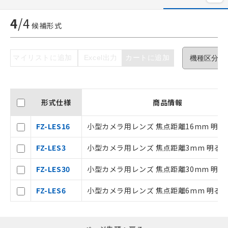
4
/
4
候補形式
ご利用条件
マイリストに追加
Excel出力
カートに追加
以下の条件をお読みいただき、同意のうえ
ご利用ください。
本サービスは、当社制御機器事業取扱
形式仕様
商品情報
商品の当社在庫状況および標準価格(税
抜)を提供させていただくものです。
FZ-LES16
小型カメラ用レンズ 焦点距離16mm 明るさ
当社制御機器事業取扱商品の中には、
本サービスの対象外となる商品もある
FZ-LES3
小型カメラ用レンズ 焦点距離3mm 明るさF
ことをご了承ください。
在庫状況および標準価格照会結果は、
FZ-LES30
小型カメラ用レンズ 焦点距離30mm 明るさ
記載している更新日時点での社内デー
タに基づき作成されるものであり、閲
記
説明
FZ-LES6
小型カメラ用レンズ 焦点距離6mm 明るさF
覧された時点での実際の在庫および標
号
準価格とは異なる場合があることをご
了承ください。
○
一定数以上の在庫あり
正式な納期状況および標準価格はお客