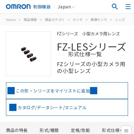
制御機器
Japan
Home
>
商品情報
>
商品カテゴリ
>
センサ
>
画像センサ
>
レンズ
>
FZシリーズ 小型カメラ用レンズ
FZ-LESシリーズ
形式仕様一覧
FZシリーズの小型カメラ用
の小型レンズ
この形・シリーズをマイリストに追加
カタログ/データシート/マニュアル
商品の特長
形式/種類
定格/性能
形式仕様一覧