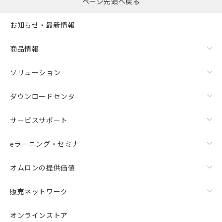
ページ先頭へ戻る
様のお取引先、またはお客様担当のオ
ムロン制御機器販売店・当社販売員に
△
一定数には満たないが在庫あり
お知らせ・最新情報
ご相談ください。
オムロン制御機器販売店や当社販売拠
－
在庫なし(最新の在庫状況につ
商品情報
点は「
販売ネットワーク
」をご確認
いては、お客様のお取引先、ま
ください。
たはお客様担当のオムロン制御
在庫状況および標準価格結果を当社の
ソリューション
機器販売店・当社販売員にご確
事前の承諾なく第三者に漏洩または開
認ください)
示しないようお願いします。
ダウンロードセンタ
マイパーツ機能（部品リスト作成サー
空
受注生産機種、また在庫状況の
ビス）をご利用いただくには、I-Web
白
情報を公開していない機種
サービスサポート
メンバーズにご登録されている必要が
あります。
お客様が当ウェブサイト上で当社にご
eラーニング・セミナ
登録された部品リストについて、当社
および当社の共同利用者が、当社の製
オムロンの提供価値
品・サービスに関するお客様との取
引・商談に必要な範囲で利用すること
販売ネットワーク
をご了承ください。
※当社の共同利用者とは、
"個人情報
オンラインストア
の共同利用に関して"
の「1.共同利