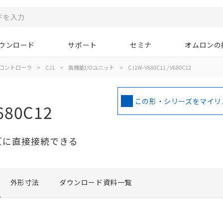
ウンロード
サポート
セミナ
オムロンの
コントローラ
>
CJ1
>
高機能I/Oユニット
>
CJ1W-V680C11 / V680C12
この形・シリーズをマイリ
680C12
リーズに直接接続できる
外形寸法
ダウンロード資料一覧