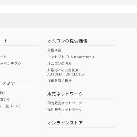
ないようお願いしま
のオムロン制御
バーズにご登録され
び当社の共同利用者
ることをご了承くだ
ート
オムロンの提供価値
範囲」に記載されて
目指す姿
ポート
コンセプト「i-Automation!」
ジャパンデスク
オムロンの強み
お客様との共創拠点
AUTOMATION CENTER
技術を磨く現場
・セミナ
案内
販売ネットワーク
講する
国内販売ネットワーク
ス一覧（PDF）
海外販売ネットワーク
オンラインストア