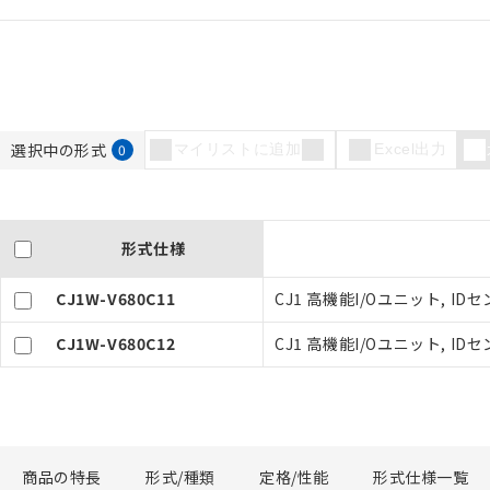
選択中の形式
0
マイリストに追加
Excel出力
ご利用条件
形式仕様
以下の条件をお読
CJ1W-V680C11
CJ1 高機能I/Oユニット, I
本サービスは
くものです。
記
説明
CJ1W-V680C12
CJ1 高機能I/Oユニット, I
当社制御機器
号
在庫状況およ
のであり、閲
○
一定数以
い。
正式な納期状
当社販売員に
△
一定数に
商品の特長
形式/種類
定格/性能
形式仕様一覧
オムロン制御