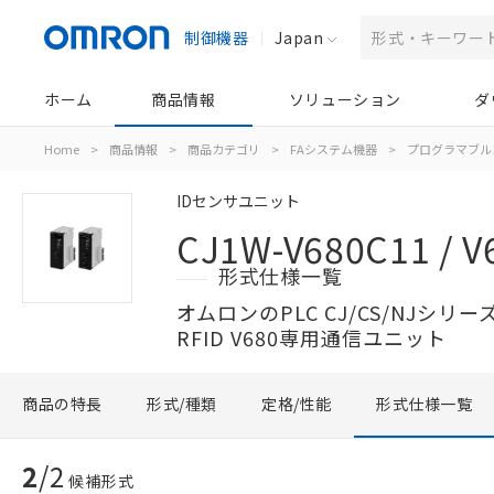
制御機器
Japan
ホーム
商品情報
ソリューション
ダ
Home
>
商品情報
>
商品カテゴリ
>
FAシステム機器
>
プログラマブル
IDセンサユニット
CJ1W-V680C11 / V
形式仕様一覧
オムロンのPLC CJ/CS/NJシ
RFID V680専用通信ユニット
商品の特長
形式/種類
定格/性能
形式仕様一覧
2
/
2
候補形式