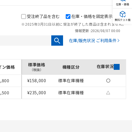
在庫・価格
受注終了品を含む
在庫・価格を固定表示
無料テスト機
※2025年3月31日以前に受注が終了した商品は含まれません。
情報更新 :
2026/08/07 00:00
在庫/販売状況 ご利用条件
標準価格
在庫状況
イン価格
機種区分
（税抜）
,800
¥158,000
標準在庫機種
〇
を提供させていただ
,500
¥235,000
標準在庫機種
△
をご了承ください。
基づき作成されるも
ことをご了承くださ
ン制御機器販売店・
さい。