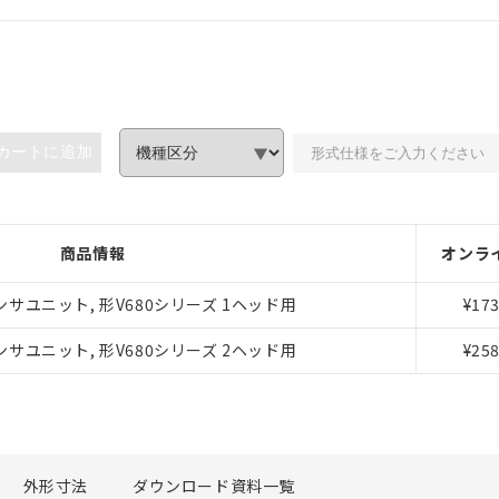
カートに追加
商品情報
オンラ
みいただき、同意のうえご利用ください。
Dセンサユニット, 形V680シリーズ 1ヘッド用
¥173
、当社制御機器事業取扱商品の当社在庫状況および標準価格(税抜)
Dセンサユニット, 形V680シリーズ 2ヘッド用
¥258
事業取扱商品の中には、本サービスの対象外となる商品もあること
び標準価格照会結果は、記載している更新日時点での社内データに
覧された時点での実際の在庫および標準価格とは異なる場合がある
上の在庫あり
況および標準価格はお客様のお取引先、またはお客様担当のオムロ
ご相談ください。
は満たないが在庫あり
外形寸法
ダウンロード資料一覧
機器販売店や当社販売拠点は「
販売ネットワーク
」をご確認くだ