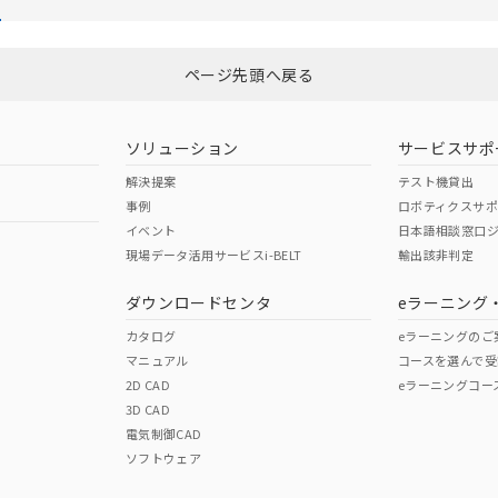
び標準価格結果を当社の事前の承諾なく第三者に漏洩または開示し
(最新の在庫状況については、お客様のお取引先、またはお客様担当
店・当社販売員にご確認ください)
能（部品リスト作成サービス）をご利用いただくには、I-Webメン
ページ先頭へ戻る
あります。
機種、また在庫状況の情報を公開していない機種
ェブサイト上で当社にご登録された部品リストについて、当社およ
品・サービスに関するお客様との取引・商談に必要な範囲で利用す
ソリューション
サービスサポ
利用者とは、
"個人情報の共同利用に関して"
の「1.共同利用者の
解決提案
テスト機貸出
します。
事例
ロボティクスサ
イベント
日本語相談窓口
現場データ活用サービスi-BELT
輸出該非判定
ダウンロードセンタ
eラーニング
カタログ
eラーニングのご
マニュアル
コースを選んで受
2D CAD
eラーニングコー
3D CAD
電気制御CAD
ソフトウェア