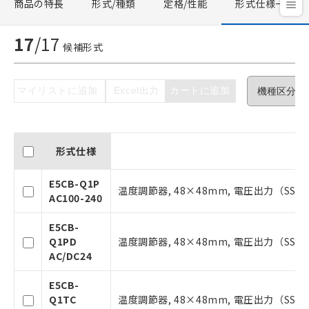
商品の特長
形式/種類
定格/性能
形式仕様一覧
17
/
17
候補形式
マイリストに追加
Excel出力
カートに追加
形式仕様
E5CB-Q1P
温度調節器, 48×48mm, 電圧出力（SSR駆
AC100-240
E5CB-
Q1PD
温度調節器, 48×48mm, 電圧出力（SSR駆
AC/DC24
E5CB-
Q1TC
温度調節器, 48×48mm, 電圧出力（SSR駆動用