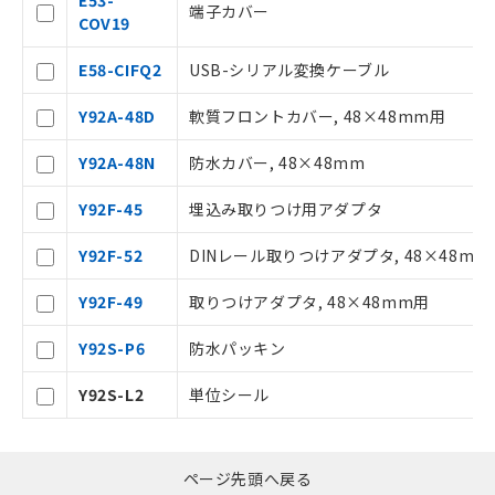
E53-
様のお取引先、またはお客様担当のオ
端子カバー
COV19
ムロン制御機器販売店・当社販売員に
△
一定数には満たないが在庫あり
ご相談ください。
E58-CIFQ2
USB-シリアル変換ケーブル
オムロン制御機器販売店や当社販売拠
－
在庫なし(最新の在庫状況につ
点は「
販売ネットワーク
」をご確認
いては、お客様のお取引先、ま
Y92A-48D
軟質フロントカバー, 48×48mm用
ください。
たはお客様担当のオムロン制御
在庫状況および標準価格結果を当社の
機器販売店・当社販売員にご確
Y92A-48N
防水カバー, 48×48mm
事前の承諾なく第三者に漏洩または開
認ください)
示しないようお願いします。
Y92F-45
埋込み取りつけ用アダプタ
マイパーツ機能（部品リスト作成サー
空
受注生産機種、また在庫状況の
ビス）をご利用いただくには、I-Web
白
情報を公開していない機種
Y92F-52
DINレール取りつけアダプタ, 48×48mm
メンバーズにご登録されている必要が
あります。
Y92F-49
取りつけアダプタ, 48×48mm用
お客様が当ウェブサイト上で当社にご
登録された部品リストについて、当社
Y92S-P6
防水パッキン
および当社の共同利用者が、当社の製
品・サービスに関するお客様との取
Y92S-L2
単位シール
引・商談に必要な範囲で利用すること
をご了承ください。
※当社の共同利用者とは、
"個人情報
の共同利用に関して"
の「1.共同利
ページ先頭へ戻る
用者の範囲」に記載されている法人を