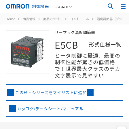
制御機器
Japan
Home
>
商品情報
>
商品カテゴリ
>
コントロール
>
温度調節器（デジタル
サーマック温度調節器
E5CB
形式仕様一覧
ヒータ制御に最適、最高の
制御性能が驚きの低価格
で！世界最大クラスのデカ
文字表示で見やすい
この形・シリーズをマイリストに追加
カタログ/データシート/マニュアル