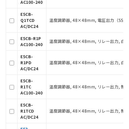
AC100-240
E5CB-
ご利用条件
Q1TCD
温度調節器, 48×48mm, 電圧出力（SSR駆動用
AC/DC24
以下の条件をお読みいただき、同意のうえ
E5CB-R1P
温度調節器, 48×48mm, リレー出力, 白金
ご利用ください。
AC100-240
本サービスは、当社制御機器事業取扱
E5CB-
商品の当社在庫状況および標準価格(税
R1PD
温度調節器, 48×48mm, リレー出力, 白金
抜)を提供させていただくものです。
AC/DC24
当社制御機器事業取扱商品の中には、
本サービスの対象外となる商品もある
E5CB-
ことをご了承ください。
R1TC
温度調節器, 48×48mm, リレー出力, 熱電対（K
在庫状況および標準価格照会結果は、
AC100-240
記載している更新日時点での社内デー
タに基づき作成されるものであり、閲
記
説明
E5CB-
覧された時点での実際の在庫および標
号
R1TCD
温度調節器, 48×48mm, リレー出力, 熱電対（K
準価格とは異なる場合があることをご
AC/DC24
了承ください。
○
一定数以上の在庫あり
正式な納期状況および標準価格はお客