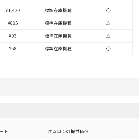
をご了承ください。
¥1,420
標準在庫機種
〇
基づき作成されるも
ことをご了承くださ
¥605
標準在庫機種
△
ン制御機器販売店・
¥93
標準在庫機種
△
さい。
¥58
標準在庫機種
〇
ないようお願いしま
のオムロン制御
バーズにご登録され
び当社の共同利用者
ることをご了承くだ
範囲」に記載されて
ート
オムロンの提供価値