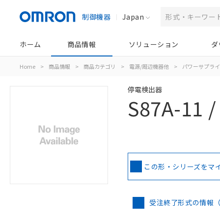
制御機器
Japan
ホーム
商品情報
ソリューション
ダ
Home
>
商品情報
>
商品カテゴリ
>
電源/周辺機器他
>
パワーサプライ
停電検出器
S87A-11 / 
この形・シリーズをマ
受注終了形式の情報