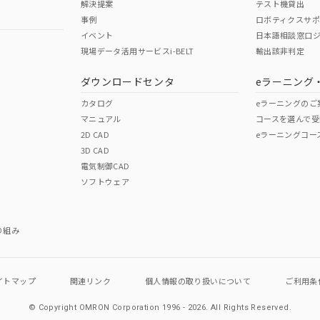
解決提案
テスト機貸出
事例
ロボティクスサ
イベント
日本語相談窓口
現場データ活用サービスi-BELT
輸出該非判定
ダウンロードセンタ
eラーニング
カタログ
eラーニングのご
マニュアル
コースを選んで受
2D CAD
eラーニングコー
3D CAD
電気制御CAD
ソフトウェア
り組み
イトマップ
関連リンク
個人情報の
取り扱いについて
ご利用条
© Copyright OMRON Corporation 1996 - 2026.
All Rights Reserved.