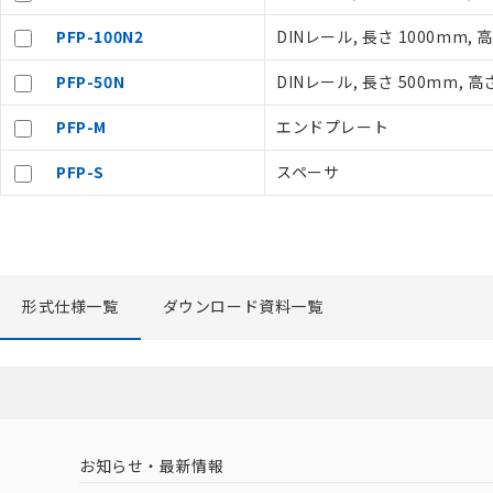
記
説明
当社制御機器
号
PFP-100N2
DINレール, 長さ 1000mm, 
在庫状況およ
のであり、閲
PFP-50N
DINレール, 長さ 500mm, 高
○
一定数以
い。
正式な納期状
PFP-M
エンドプレート
当社販売員に
△
一定数に
オムロン制御
PFP-S
スペーサ
在庫状況およ
－
在庫なし
す。
機器販売
マイパーツ機
ている必要が
空
受注生産
お客様が当ウ
白
が、当社の製
形式仕様一覧
ダウンロード資料一覧
さい。
※当社の共同
いる法人を指
お知らせ・最新情報