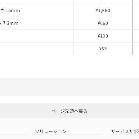
事業取扱商品の中には、本サービスの対象外となる商品もあること
高さ 16mm
¥1,560
び標準価格照会結果は、記載している更新日時点での社内データに
覧された時点での実際の在庫および標準価格とは異なる場合がある
さ 7.3mm
上の在庫あり
¥660
況および標準価格はお客様のお取引先、またはお客様担当のオムロ
¥100
ご相談ください。
は満たないが在庫あり
機器販売店や当社販売拠点は「
販売ネットワーク
」をご確認くだ
¥63
び標準価格結果を当社の事前の承諾なく第三者に漏洩または開示し
(最新の在庫状況については、お客様のお取引先、またはお客様担当
店・当社販売員にご確認ください)
能（部品リスト作成サービス）をご利用いただくには、I-Webメン
あります。
機種、また在庫状況の情報を公開していない機種
ェブサイト上で当社にご登録された部品リストについて、当社およ
品・サービスに関するお客様との取引・商談に必要な範囲で利用す
利用者とは、
"個人情報の共同利用に関して"
の「1.共同利用者の
します。
ページ先頭へ戻る
ソリューション
サービスサポ