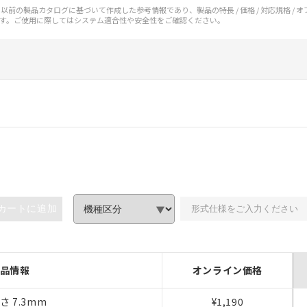
前の製品カタログに基づいて作成した参考情報であり、製品の特長 / 価格 / 対応規格 / 
す。ご使用に際してはシステム適合性や安全性をご確認ください。
カートに追加
みいただき、同意のうえご利用ください。
品情報
オンライン価格
、当社制御機器事業取扱商品の当社在庫状況および標準価格(税抜)
さ 7.3mm
¥1,190