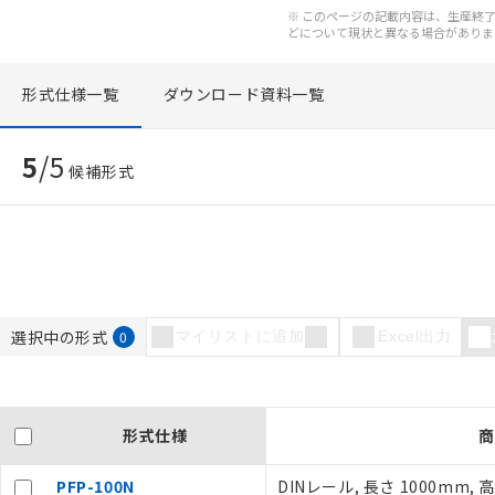
※ このページの記載内容は、生産終了以
どについて現状と異なる場合がありま
形式仕様一覧
ダウンロード資料一覧
5
/
5
候補形式
選択中の形式
0
マイリストに追加
Excel出力
ご利用条件
以下の条件をお読
形式仕様
商
本サービスは
PFP-100N
DINレール, 長さ 1000mm, 高
くものです。