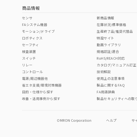
商品情報
センサ
新商品情報
FAシステム機器
在庫状況/標準価格
モーション/ドライブ
生産終了品/推奨代替品
ロボティクス
特設サイト
セーフティ
動画ライブラリ
検査装置
規格認証/適合
スイッチ
RoHS/REACH対応
リレー
カタログ/マニュアル訂正
コントロール
技術解説
電源/周辺機器他
使用上の注意事項
省エネ支援/環境対策機器
製品に関するFAQ
目的・仕様から探す
FA用語辞典
改善・活用事例から探す
製品セキュリティへの取
OMRON Corporation
ヘルプ
サ