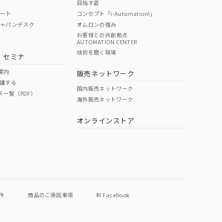
目指す姿
ポート
コンセプト「i-Automation!」
ジャパンデスク
オムロンの強み
お客様との共創拠点
AUTOMATION CENTER
技術を磨く現場
・セミナ
案内
販売ネットワーク
講する
国内販売ネットワーク
ス一覧（PDF）
海外販売ネットワーク
オンラインストア
件
商品のご承諾事項
Facebook