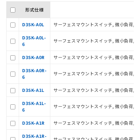
形式仕様
D3SK-A0L
サーフェスマウントスイッチ, 微小負荷, 左方
ご利用条件
D3SK-A0L-
サーフェスマウントスイッチ, 微小負荷, 左方
6
以下の条件をお読みいただき、同意のうえ
ご利用ください。
D3SK-A0R
サーフェスマウントスイッチ, 微小負荷, 右方
本サービスは、当社制御機器事業取扱
D3SK-A0R-
サーフェスマウントスイッチ, 微小負荷, 右方
商品の当社在庫状況および標準価格(税
6
抜)を提供させていただくものです。
当社制御機器事業取扱商品の中には、
D3SK-A1L
サーフェスマウントスイッチ, 微小負荷, 左方
本サービスの対象外となる商品もある
ことをご了承ください。
D3SK-A1L-
サーフェスマウントスイッチ, 微小負荷, 左方
在庫状況および標準価格照会結果は、
6
記載している更新日時点での社内デー
タに基づき作成されるものであり、閲
D3SK-A1R
サーフェスマウントスイッチ, 微小負荷, 右方
記
説明
覧された時点での実際の在庫および標
号
準価格とは異なる場合があることをご
D3SK-A1R-
サーフェスマウントスイッチ, 微小負荷, 右方