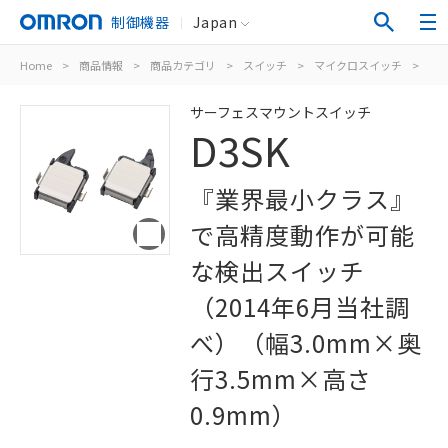
制御機器
Japan
Home
>
商品情報
>
商品カテゴリ
>
スイッチ
>
マイクロスイッチ
>
サ
サーフェスマウントスイッチ
D3SK
『業界最小クラス』
で高精度動作が可能
な検出スイッチ
（2014年6月当社調
べ）（幅3.0mm×奥
行3.5mm×高さ
0.9mm）