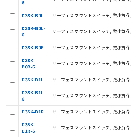
了承ください。
6
○
一定数以上の在庫あり
正式な納期状況および標準価格はお客
様のお取引先、またはお客様担当のオ
D3SK-B0L
サーフェスマウントスイッチ, 微小負荷, 左方
ムロン制御機器販売店・当社販売員に
△
一定数には満たないが在庫あり
ご相談ください。
D3SK-B0L-
サーフェスマウントスイッチ, 微小負荷, 左方
オムロン制御機器販売店や当社販売拠
－
在庫なし(最新の在庫状況につ
6
点は「
販売ネットワーク
」をご確認
いては、お客様のお取引先、ま
ください。
たはお客様担当のオムロン制御
D3SK-B0R
サーフェスマウントスイッチ, 微小負荷, 右方
在庫状況および標準価格結果を当社の
機器販売店・当社販売員にご確
事前の承諾なく第三者に漏洩または開
認ください)
D3SK-
サーフェスマウントスイッチ, 微小負荷, 右方
示しないようお願いします。
B0R-6
マイパーツ機能（部品リスト作成サー
空
受注生産機種、また在庫状況の
ビス）をご利用いただくには、I-Web
D3SK-B1L
サーフェスマウントスイッチ, 微小負荷, 左方
白
情報を公開していない機種
メンバーズにご登録されている必要が
あります。
D3SK-B1L-
サーフェスマウントスイッチ, 微小負荷, 左方
お客様が当ウェブサイト上で当社にご
6
登録された部品リストについて、当社
および当社の共同利用者が、当社の製
D3SK-B1R
サーフェスマウントスイッチ, 微小負荷, 右方
品・サービスに関するお客様との取
引・商談に必要な範囲で利用すること
D3SK-
サーフェスマウントスイッチ, 微小負荷, 右方
をご了承ください。
B1R-6
※当社の共同利用者とは、
"個人情報