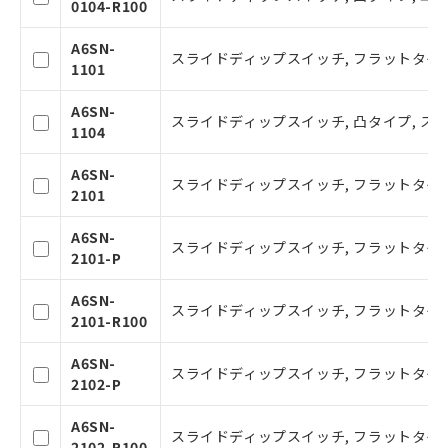
0104-R100
本サービスの対象外となる商品もある
ことをご了承ください。
A6SN-
スライドディップスイッチ, フラットタイプ,
在庫状況および標準価格照会結果は、
1101
記載している更新日時点での社内デー
タに基づき作成されるものであり、閲
A6SN-
記
説明
スライドディップスイッチ, 凸タイプ, ステ
覧された時点での実際の在庫および標
1104
号
準価格とは異なる場合があることをご
了承ください。
A6SN-
○
一定数以上の在庫あり
スライドディップスイッチ, フラットタイプ,
正式な納期状況および標準価格はお客
2101
様のお取引先、またはお客様担当のオ
ムロン制御機器販売店・当社販売員に
△
一定数には満たないが在庫あり
A6SN-
スライドディップスイッチ, フラットタイプ
ご相談ください。
2101-P
オムロン制御機器販売店や当社販売拠
－
在庫なし(最新の在庫状況につ
点は「
販売ネットワーク
」をご確認
A6SN-
いては、お客様のお取引先、ま
スライドディップスイッチ, フラットタイプ
ください。
2101-R100
たはお客様担当のオムロン制御
在庫状況および標準価格結果を当社の
機器販売店・当社販売員にご確
事前の承諾なく第三者に漏洩または開
A6SN-
認ください)
スライドディップスイッチ, フラットタイプ
示しないようお願いします。
2102-P
マイパーツ機能（部品リスト作成サー
空
受注生産機種、また在庫状況の
ビス）をご利用いただくには、I-Web
A6SN-
白
情報を公開していない機種
スライドディップスイッチ, フラットタイプ
メンバーズにご登録されている必要が
2102-R100