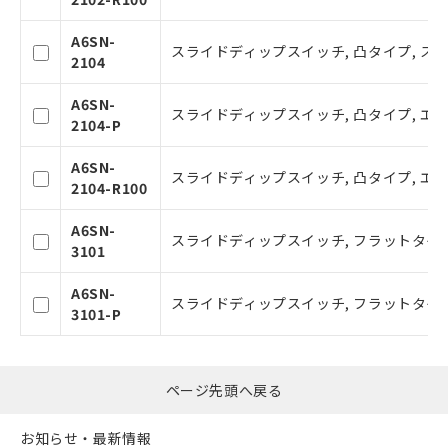
あります。
お客様が当ウェブサイト上で当社にご
A6SN-
スライドディップスイッチ, 凸タイプ, ステ
登録された部品リストについて、当社
2104
および当社の共同利用者が、当社の製
品・サービスに関するお客様との取
A6SN-
スライドディップスイッチ, 凸タイプ, エ
引・商談に必要な範囲で利用すること
2104-P
をご了承ください。
※当社の共同利用者とは、
"個人情報
A6SN-
スライドディップスイッチ, 凸タイプ, エン
の共同利用に関して"
の「1.共同利
2104-R100
用者の範囲」に記載されている法人を
指します。
A6SN-
スライドディップスイッチ, フラットタイプ,
3101
A6SN-
スライドディップスイッチ, フラットタイプ
3101-P
ページ先頭へ戻る
お知らせ・最新情報