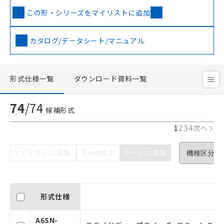
この形・シリーズをマイリストに追加
カタログ/データシート/マニュアル
形式仕様一覧
ダウンロード資料一覧
74
/
74
候補形式
1
2
3
4
次へ
マイリストに追加
Excel出力
カートに追加
形式仕様
A6SN-