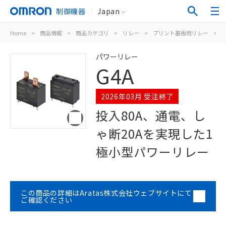
制御機器
Japan
Home
>
商品情報
>
商品カテゴリ
>
リレー
>
プリント基板用リレー
>
パワーリレー
G4A
2026年03月 受注終了
投入80A、通電、し
ゃ断20Aを実現した1
極小型パワーリレー
この商品の詳細はAratas株式会社ウェブサイトにて
ご確認ください