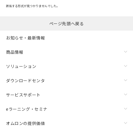
了承ください。
該当する形式が見つかりませんでした。
○
一定数以上の在庫あり
正式な納期状況および標準価格はお客
様のお取引先、またはお客様担当のオ
△
一定数には満たないが在庫あり
ページ先頭へ戻る
ムロン制御機器販売店・当社販売員に
ご相談ください。
－
在庫なし(最新の在庫状況につ
オムロン制御機器販売店や当社販売拠
お知らせ・最新情報
いては、お客様のお取引先、ま
点は「
販売ネットワーク
」をご確認
たはお客様担当のオムロン制御
ください。
商品情報
機器販売店・当社販売員にご確
在庫状況および標準価格結果を当社の
認ください)
事前の承諾なく第三者に漏洩または開
ソリューション
示しないようお願いします。
マイパーツ機能（部品リスト作成サー
空
受注生産機種、また在庫状況の
ダウンロードセンタ
ビス）をご利用いただくには、I-Web
白
情報を公開していない機種
メンバーズにご登録されている必要が
あります。
サービスサポート
お客様が当ウェブサイト上で当社にご
登録された部品リストについて、当社
eラーニング・セミナ
および当社の共同利用者が、当社の製
品・サービスに関するお客様との取
オムロンの提供価値
引・商談に必要な範囲で利用すること
をご了承ください。