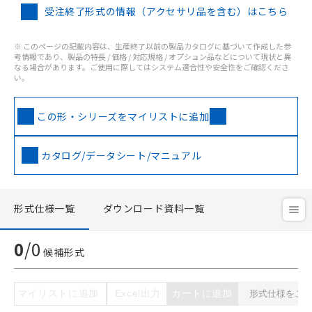
受注終了形式の情報（アクセサリ品を含む）はこちら
※ このページの記載内容は、生産終了以前の製品カタログに基づいて作成した参
考情報であり、製品の特長 / 価格 / 対応規格 / オプション品などについて現状と異
ご利用条件
なる場合があります。ご使用に際してはシステム適合性や安全性をご確認くださ
い。
以下の条件をお読みいただき、同意のうえ
この形・シリーズをマイリストに追加
ご利用ください。
本サービスは、当社制御機器事業取扱
カタログ/データシート/マニュアル
商品の当社在庫状況および標準価格
(税抜)を提供させていただくもので
す。
当社制御機器事業取扱商品の中には、
形式仕様一覧
ダウンロード資料一覧
本サービスの対象外となる商品もある
ことをご了承ください。
0
/
0
在庫状況および標準価格照会結果は、
候補形式
記載している更新日時点での社内デー
記
タに基づき作成されるものであり、閲
説明
マイリストに追加
Excel出力
カートに追加
号
覧された時点での実際の在庫および標
準価格とは異なる場合があることをご