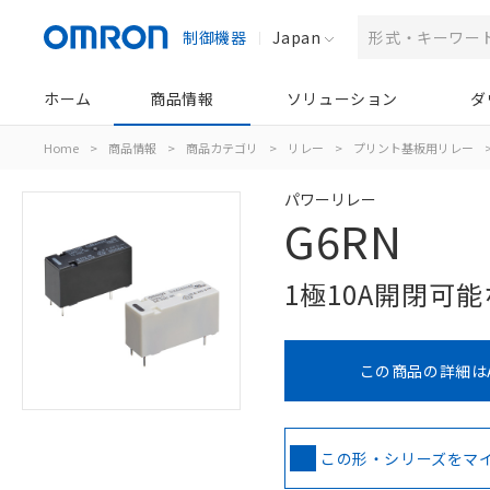
制御機器
Japan
ホーム
商品情報
ソリューション
ダ
Home
>
商品情報
>
商品カテゴリ
>
リレー
>
プリント基板用リレー
パワーリレー
G6RN
1極10A開閉可
この商品の詳細は
この形・シリーズをマ