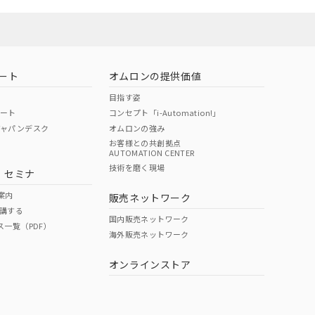
ート
オムロンの提供価値
目指す姿
ポート
コンセプト「i-Automation!」
ジャパンデスク
オムロンの強み
お客様との共創拠点
AUTOMATION CENTER
技術を磨く現場
・セミナ
案内
販売ネットワーク
講する
国内販売ネットワーク
ス一覧（PDF）
海外販売ネットワーク
オンラインストア