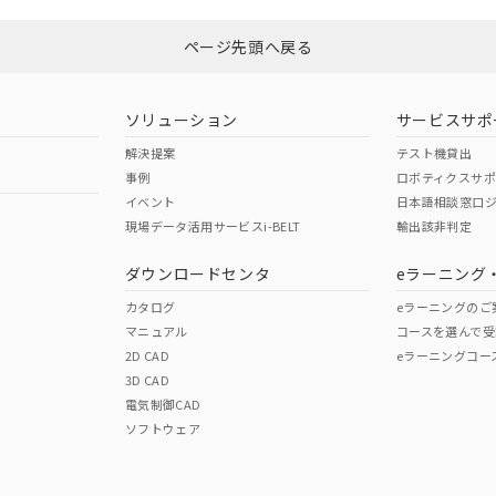
ページ先頭へ戻る
ソリューション
サービスサポ
解決提案
テスト機貸出
事例
ロボティクスサ
イベント
日本語相談窓口
現場データ活用サービスi-BELT
輸出該非判定
ダウンロードセンタ
eラーニング
カタログ
eラーニングのご
マニュアル
コースを選んで受
2D CAD
eラーニングコー
3D CAD
電気制御CAD
ソフトウェア