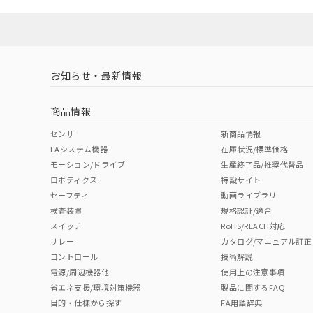
お知らせ・最新情報
商品情報
センサ
新商品情報
FAシステム機器
在庫状況/標準価格
モーション/ドライブ
生産終了品/推奨代替品
ロボティクス
特設サイト
セーフティ
動画ライブラリ
検査装置
規格認証/適合
スイッチ
RoHS/REACH対応
リレー
カタログ/マニュアル訂正
コントロール
技術解説
電源/周辺機器他
使用上の注意事項
省エネ支援/環境対策機器
製品に関するFAQ
目的・仕様から探す
FA用語辞典