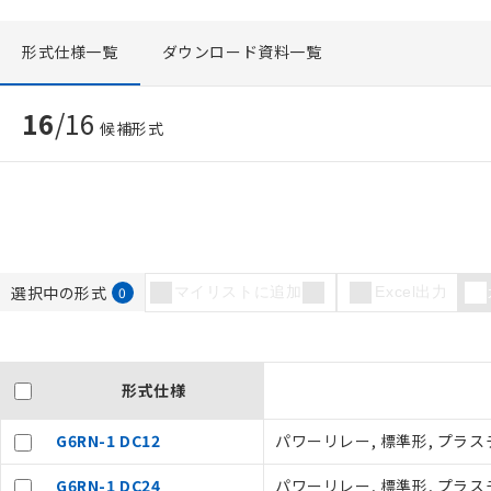
形式仕様一覧
ダウンロード資料一覧
16
/
16
候補形式
選択中の形式
0
マイリストに追加
Excel出力
形式仕様
G6RN-1 DC12
パワーリレー, 標準形, プラスチ
G6RN-1 DC24
パワーリレー, 標準形, プラスチ