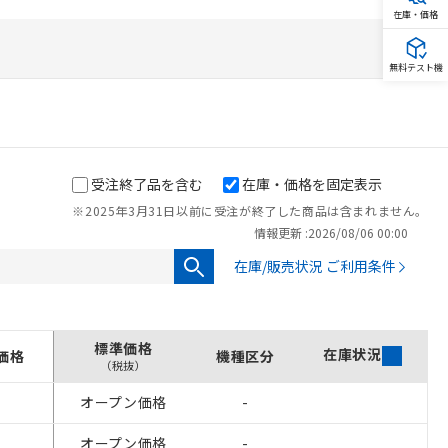
在庫・価格
無料テスト機
受注終了品を含む
在庫・価格を固定表示
※2025年3月31日以前に受注が終了した商品は含まれません。
情報更新 :
2026/08/06 00:00
在庫/販売状況 ご利用条件
標準価格
在庫状況
価格
機種区分
（税抜）
オープン価格
-
オープン価格
-