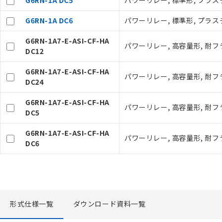
G6RN-1A DC5
パワーリレー, 標準形, プラスチ
在庫状況およ
－
在庫なし
す。
機器販売
G6RN-1A DC6
パワーリレー, 標準形, プラスチ
マイパーツ機
ている必要が
空
受注生産
G6RN-1A7-E-ASI-CF-HA
お客様が当ウ
パワーリレー, 高容量形, 耐フラ
白
DC12
が、当社の製
さい。
G6RN-1A7-E-ASI-CF-HA
※当社の共同
パワーリレー, 高容量形, 耐フラ
DC24
いる法人を指
G6RN-1A7-E-ASI-CF-HA
パワーリレー, 高容量形, 耐フラ
DC5
G6RN-1A7-E-ASI-CF-HA
パワーリレー, 高容量形, 耐フラ
DC6
形式仕様一覧
ダウンロード資料一覧