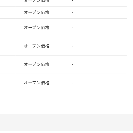
オープン価格
-
ないようお願いしま
のオムロン制御
オープン価格
-
バーズにご登録され
び当社の共同利用者
オープン価格
-
ることをご了承くだ
範囲」に記載されて
オープン価格
-
オープン価格
-
オープン価格
-