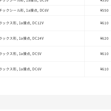
ックシール形, 1a接点, DC5V
¥550
び標準価格結果を当社の事前の承諾なく第三者に漏洩または開示し
(最新の在庫状況については、お客様のお取引先、またはお客様担当
店・当社販売員にご確認ください)
ックシール形, 1a接点, DC6V
¥550
能（部品リスト作成サービス）をご利用いただくには、I-Webメン
あります。
機種、また在庫状況の情報を公開していない機種
ェブサイト上で当社にご登録された部品リストについて、当社およ
ックス形, 1a接点, DC12V
¥610
品・サービスに関するお客様との取引・商談に必要な範囲で利用す
利用者とは、
"個人情報の共同利用に関して"
の「1.共同利用者の
ックス形, 1a接点, DC24V
¥620
します。
ックス形, 1a接点, DC5V
¥610
ックス形, 1a接点, DC6V
¥610