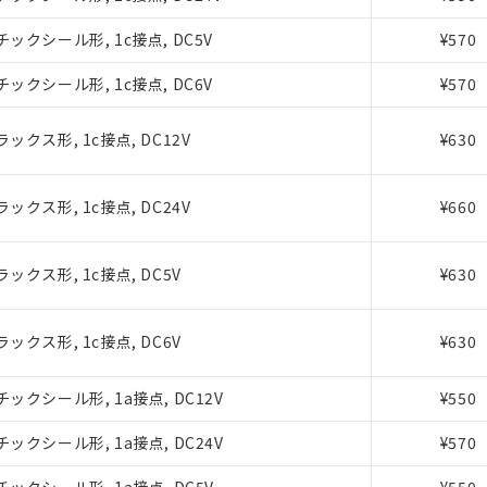
ックシール形, 1c接点, DC5V
¥570
ックシール形, 1c接点, DC6V
¥570
ックス形, 1c接点, DC12V
¥630
ックス形, 1c接点, DC24V
¥660
みいただき、同意のうえご利用ください。
ックス形, 1c接点, DC5V
¥630
、当社制御機器事業取扱商品の当社在庫状況および標準価格(税抜)
事業取扱商品の中には、本サービスの対象外となる商品もあること
ックス形, 1c接点, DC6V
¥630
び標準価格照会結果は、記載している更新日時点での社内データに
覧された時点での実際の在庫および標準価格とは異なる場合がある
上の在庫あり
ックシール形, 1a接点, DC12V
¥550
況および標準価格はお客様のお取引先、またはお客様担当のオムロ
ックシール形, 1a接点, DC24V
¥570
ご相談ください。
は満たないが在庫あり
機器販売店や当社販売拠点は「
販売ネットワーク
」をご確認くだ