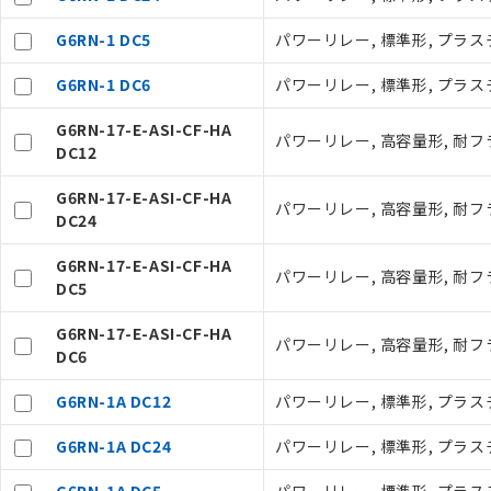
G6RN-1 DC5
パワーリレー, 標準形, プラスチ
G6RN-1 DC6
パワーリレー, 標準形, プラスチ
G6RN-17-E-ASI-CF-HA
パワーリレー, 高容量形, 耐フラ
DC12
ご利用条件
G6RN-17-E-ASI-CF-HA
パワーリレー, 高容量形, 耐フラ
DC24
以下の条件をお読
G6RN-17-E-ASI-CF-HA
パワーリレー, 高容量形, 耐フラ
DC5
本サービスは
くものです。
記
説明
G6RN-17-E-ASI-CF-HA
当社制御機器
パワーリレー, 高容量形, 耐フラ
号
DC6
在庫状況およ
のであり、閲
○
一定数以
G6RN-1A DC12
パワーリレー, 標準形, プラスチ
い。
正式な納期状
G6RN-1A DC24
パワーリレー, 標準形, プラスチ
当社販売員に
△
一定数に
オムロン制御