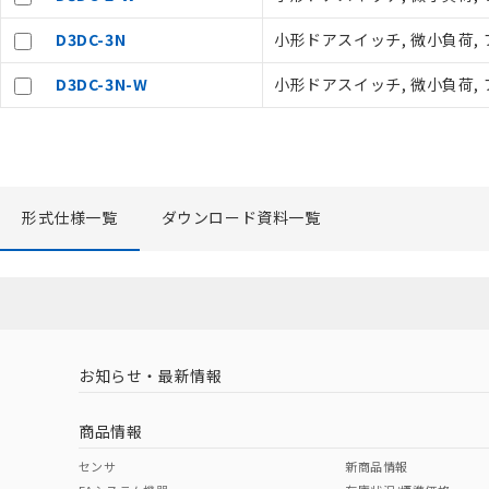
のであり、閲
○
一定数以
D3DC-3N
小形ドアスイッチ, 微小負荷, プ
い。
正式な納期状
D3DC-3N-W
小形ドアスイッチ, 微小負荷, プ
当社販売員に
△
一定数に
オムロン制御
在庫状況およ
－
在庫なし
す。
機器販売
マイパーツ機
ている必要が
形式仕様一覧
ダウンロード資料一覧
空
受注生産
お客様が当ウ
白
が、当社の製
さい。
※当社の共同
いる法人を指
お知らせ・最新情報
商品情報
センサ
新商品情報