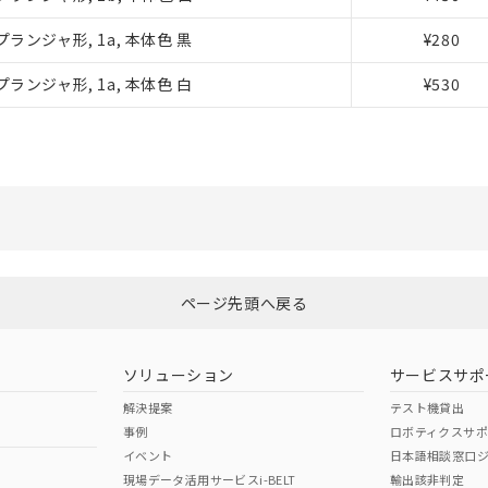
覧された時点での実際の在庫および標準価格とは異なる場合がある
上の在庫あり
ランジャ形, 1a, 本体色 黒
¥280
況および標準価格はお客様のお取引先、またはお客様担当のオムロ
ランジャ形, 1a, 本体色 白
¥530
ご相談ください。
は満たないが在庫あり
機器販売店や当社販売拠点は「
販売ネットワーク
」をご確認くだ
び標準価格結果を当社の事前の承諾なく第三者に漏洩または開示し
(最新の在庫状況については、お客様のお取引先、またはお客様担当
店・当社販売員にご確認ください)
能（部品リスト作成サービス）をご利用いただくには、I-Webメン
あります。
機種、また在庫状況の情報を公開していない機種
ェブサイト上で当社にご登録された部品リストについて、当社およ
品・サービスに関するお客様との取引・商談に必要な範囲で利用す
利用者とは、
"個人情報の共同利用に関して"
の「1.共同利用者の
ページ先頭へ戻る
します。
ソリューション
サービスサポ
解決提案
テスト機貸出
事例
ロボティクスサ
イベント
日本語相談窓口
現場データ活用サービスi-BELT
輸出該非判定