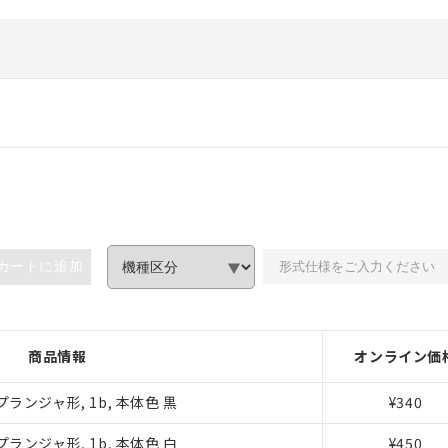
カートに追加
みいただき、同意のうえご利用ください。
商品情報
オンライン価
、当社制御機器事業取扱商品の当社在庫状況および標準価格(税抜)
ランジャ形, 1b, 本体色 黒
¥340
事業取扱商品の中には、本サービスの対象外となる商品もあること
ランジャ形, 1b, 本体色 白
¥450
び標準価格照会結果は、記載している更新日時点での社内データに