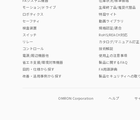
FAシステム機器
在庫状況/標準価格
モーション/ドライブ
生産終了品/推奨代替品
ロボティクス
特設サイト
セーフティ
動画ライブラリ
検査装置
規格認証/適合
スイッチ
RoHS/REACH対応
リレー
カタログ/マニュアル訂正
コントロール
技術解説
電源/周辺機器他
使用上の注意事項
省エネ支援/環境対策機器
製品に関するFAQ
目的・仕様から探す
FA用語辞典
改善・活用事例から探す
製品セキュリティへの取
OMRON Corporation
ヘルプ
サ