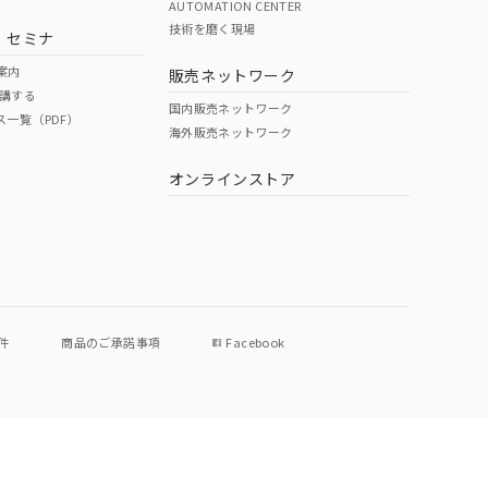
AUTOMATION CENTER
技術を磨く現場
・セミナ
案内
販売ネットワーク
講する
国内販売ネットワーク
ス一覧（PDF）
海外販売ネットワーク
オンラインストア
件
商品のご承諾事項
Facebook