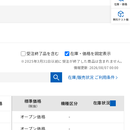
在庫・価格
無料テスト機
受注終了品を含む
在庫・価格を固定表示
※2025年3月31日以前に受注が終了した商品は含まれません。
情報更新 :
2026/08/07 00:00
在庫/販売状況 ご利用条件
標準価格
在庫状況
格
機種区分
（税抜）
を提供させていただ
オープン価格
-
をご了承ください。
オープン価格
-
基づき作成されるも