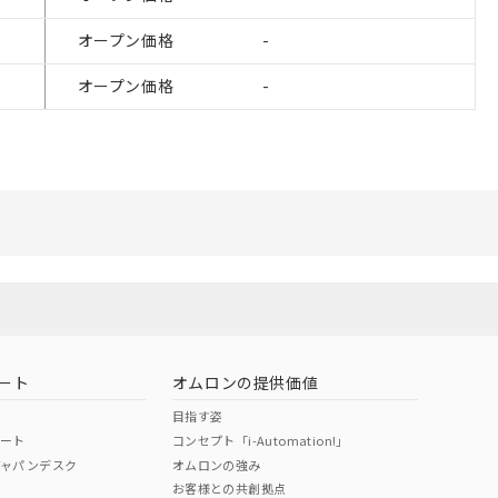
ことをご了承くださ
オープン価格
-
ン制御機器販売店・
オープン価格
-
さい。
ないようお願いしま
のオムロン制御
バーズにご登録され
び当社の共同利用者
ることをご了承くだ
範囲」に記載されて
ート
オムロンの提供価値
目指す姿
ポート
コンセプト「i-Automation!」
ジャパンデスク
オムロンの強み
お客様との共創拠点