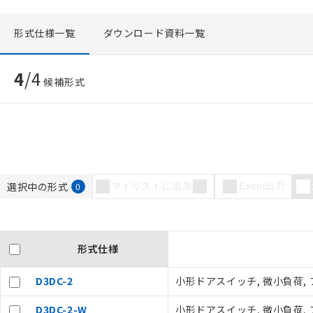
形式仕様一覧
ダウンロード資料一覧
4
/
4
候補形式
選択中の形式
0
マイリストに追加
Excel出力
ご利用条件
以下の条件をお読
形式仕様
本サービスは
D3DC-2
小形ドアスイッチ, 微小負荷, プ
くものです。
記
説明
当社制御機器
号
D3DC-2-W
小形ドアスイッチ, 微小負荷, プ
在庫状況およ