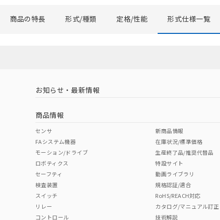
商品の特長
形式/種類
定格/性能
形式仕様一覧
以下の条件をお読
本サービスは
くものです。
記
説明
当社制御機器
号
在庫状況およ
のであり、閲
○
一定数以
い。
お知らせ・最新情報
正式な納期状
当社販売員に
△
一定数に
商品情報
オムロン制御
在庫状況およ
センサ
新商品情報
－
在庫なし
す。
FAシステム機器
在庫状況/標準価格
機器販売
マイパーツ機
モーション/ドライブ
生産終了品/推奨代替品
ている必要が
ロボティクス
特設サイト
空
受注生産
お客様が当ウ
セーフティ
動画ライブラリ
白
が、当社の製
検査装置
規格認証/適合
さい。
スイッチ
RoHS/REACH対応
※当社の共同
リレー
カタログ/マニュアル訂正
いる法人を指
コントロール
技術解説