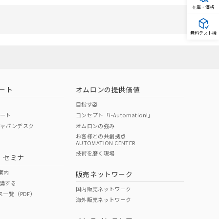
在庫・価格
無料テスト機
を提供させていただ
をご了承ください。
基づき作成されるも
ことをご了承くださ
ート
オムロンの提供価値
ン制御機器販売店・
目指す姿
ポート
コンセプト「i-Automation!」
さい。
ジャパンデスク
オムロンの強み
ないようお願いしま
のオムロン制御
お客様との共創拠点
AUTOMATION CENTER
バーズにご登録され
技術を磨く現場
・セミナ
び当社の共同利用者
案内
販売ネットワーク
ることをご了承くだ
講する
国内販売ネットワーク
ス一覧（PDF）
海外販売ネットワーク
範囲」に記載されて