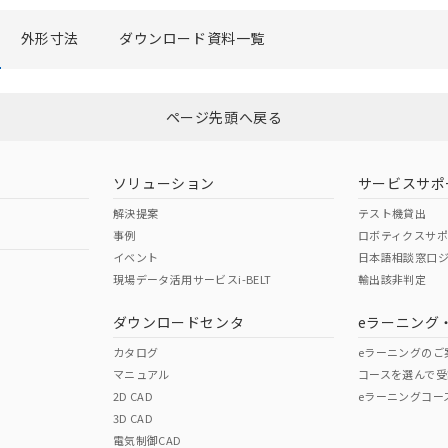
外形寸法
ダウンロード資料一覧
みいただき、同意のうえご利用ください。
、当社制御機器事業取扱商品の当社在庫状況および標準価格(税抜)
ページ先頭へ戻る
事業取扱商品の中には、本サービスの対象外となる商品もあること
び標準価格照会結果は、記載している更新日時点での社内データに
覧された時点での実際の在庫および標準価格とは異なる場合がある
上の在庫あり
ソリューション
サービスサポ
況および標準価格はお客様のお取引先、またはお客様担当のオムロ
解決提案
テスト機貸出
ご相談ください。
は満たないが在庫あり
事例
ロボティクスサ
機器販売店や当社販売拠点は「
販売ネットワーク
」をご確認くだ
イベント
日本語相談窓口
び標準価格結果を当社の事前の承諾なく第三者に漏洩または開示し
(最新の在庫状況については、お客様のお取引先、またはお客様担当
現場データ活用サービスi-BELT
輸出該非判定
店・当社販売員にご確認ください)
能（部品リスト作成サービス）をご利用いただくには、I-Webメン
ダウンロードセンタ
eラーニング
あります。
機種、また在庫状況の情報を公開していない機種
ェブサイト上で当社にご登録された部品リストについて、当社およ
カタログ
eラーニングのご
品・サービスに関するお客様との取引・商談に必要な範囲で利用す
マニュアル
コースを選んで受
2D CAD
eラーニングコー
利用者とは、
"個人情報の共同利用に関して"
の「1.共同利用者の
3D CAD
します。
電気制御CAD