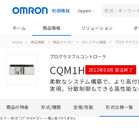
制御機器
Japan
ホーム
商品情報
ソリューション
ダ
Home
>
商品情報
>
商品カテゴリ
>
FAシステム機器
>
プログラマブル
プログラマブルコントローラ
CQM1H
2012年03月 受注終了
柔軟なシステム構築で、より高付
実現。分散制御もできる高性能な小
商品の特長
形式/種類
定格/性能
形式仕様一覧
エラー:
B5 ID "27" がカテゴリー一覧に見つかりません
ご利用条件