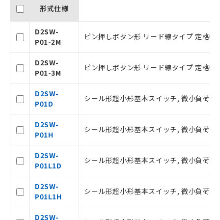
形式仕様
D2SW-
ピン押しボタン形 リード線タイプ 定格0.1
P01-2M
D2SW-
ピン押しボタン形 リード線タイプ 定格0.1
P01-3M
D2SW-
シール形超小形基本スイッチ, 微小負荷, DC3
P01D
D2SW-
シール形超小形基本スイッチ, 微小負荷, DC3
P01H
ご利用条件
D2SW-
シール形超小形基本スイッチ, 微小負荷, DC3
P01L1D
以下の条件をお読みいただき、同意のうえ
D2SW-
ご利用ください。
シール形超小形基本スイッチ, 微小負荷, DC3
P01L1H
本サービスは、当社制御機器事業取扱
商品の当社在庫状況および標準価格(税
D2SW-