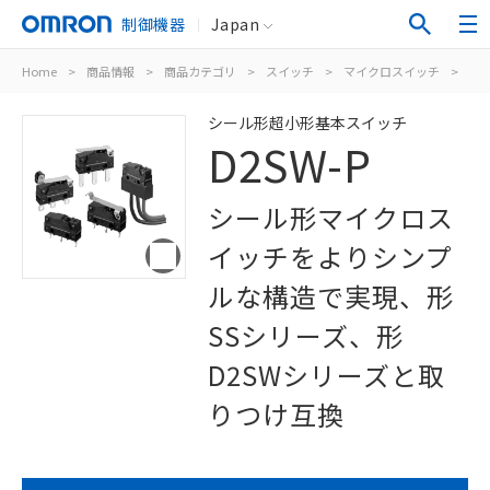
制御機器
Japan
Home
>
商品情報
>
商品カテゴリ
>
スイッチ
>
マイクロスイッチ
>
シ
シール形超小形基本スイッチ
D2SW-P
シール形マイクロス
イッチをよりシンプ
ルな構造で実現、形
SSシリーズ、形
D2SWシリーズと取
りつけ互換