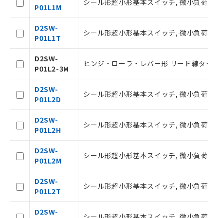
シール形超小形基本スイッチ, 微小負荷, DC3
抜)を提供させていただくものです。
P01L1M
当社制御機器事業取扱商品の中には、
本サービスの対象外となる商品もある
D2SW-
シール形超小形基本スイッチ, 微小負荷, DC30
ことをご了承ください。
P01L1T
在庫状況および標準価格照会結果は、
記載している更新日時点での社内デー
D2SW-
ヒンジ・ローラ・レバー形 リード線タイプ 
タに基づき作成されるものであり、閲
P01L2-3M
記
説明
覧された時点での実際の在庫および標
号
準価格とは異なる場合があることをご
D2SW-
シール形超小形基本スイッチ, 微小負荷, DC
了承ください。
P01L2D
○
一定数以上の在庫あり
正式な納期状況および標準価格はお客
様のお取引先、またはお客様担当のオ
D2SW-
シール形超小形基本スイッチ, 微小負荷, DC3
ムロン制御機器販売店・当社販売員に
P01L2H
△
一定数には満たないが在庫あり
ご相談ください。
オムロン制御機器販売店や当社販売拠
D2SW-
－
在庫なし(最新の在庫状況につ
シール形超小形基本スイッチ, 微小負荷, DC3
点は「
販売ネットワーク
」をご確認
P01L2M
いては、お客様のお取引先、ま
ください。
たはお客様担当のオムロン制御
在庫状況および標準価格結果を当社の
D2SW-
機器販売店・当社販売員にご確
シール形超小形基本スイッチ, 微小負荷, DC30
事前の承諾なく第三者に漏洩または開
P01L2T
認ください)
示しないようお願いします。
マイパーツ機能（部品リスト作成サー
D2SW-
シール形超小形基本スイッチ, 微小負荷, DC