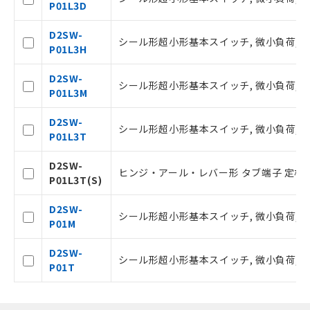
空
受注生産機種、また在庫状況の
ビス）をご利用いただくには、I-Web
P01L3D
白
情報を公開していない機種
メンバーズにご登録されている必要が
あります。
D2SW-
シール形超小形基本スイッチ, 微小負荷, DC3
お客様が当ウェブサイト上で当社にご
P01L3H
登録された部品リストについて、当社
および当社の共同利用者が、当社の製
D2SW-
シール形超小形基本スイッチ, 微小負荷, DC3
品・サービスに関するお客様との取
P01L3M
引・商談に必要な範囲で利用すること
をご了承ください。
D2SW-
シール形超小形基本スイッチ, 微小負荷, DC30
※当社の共同利用者とは、
"個人情報
P01L3T
の共同利用に関して"
の「1.共同利
用者の範囲」に記載されている法人を
D2SW-
ヒンジ・アール・レバー形 タブ端子 定格0.
指します。
P01L3T(S)
D2SW-
シール形超小形基本スイッチ, 微小負荷, DC30
P01M
D2SW-
シール形超小形基本スイッチ, 微小負荷, DC30
P01T