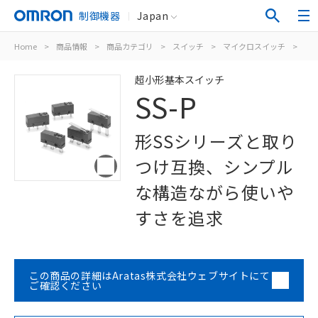
制御機器
Japan
Home
>
商品情報
>
商品カテゴリ
>
スイッチ
>
マイクロスイッチ
>
超
超小形基本スイッチ
SS-P
形SSシリーズと取り
つけ互換、シンプル
な構造ながら使いや
すさを追求
この商品の詳細はAratas株式会社ウェブサイトにて
ご確認ください