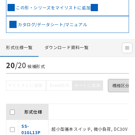
この形・シリーズをマイリストに追加
カタログ/データシート/マニュアル
形式仕様一覧
ダウンロード資料一覧
20
/
20
候補形式
マイリストに追加
Excel出力
カートに追加
形式仕様
SS-
超小型基本スイッチ, 微小負荷, DC30V 
01GL13P