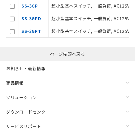
引・商談に必要な範囲で利用すること
SS-3GP
超小型基本スイッチ, 一般負荷, AC125V 
をご了承ください。
※当社の共同利用者とは、
"個人情報
SS-3GPD
超小型基本スイッチ, 一般負荷, AC125V
の共同利用に関して"
の「1.共同利
用者の範囲」に記載されている法人を
SS-3GPT
超小型基本スイッチ, 一般負荷, AC125V 3
指します。
ページ先頭へ戻る
お知らせ・最新情報
商品情報
ソリューション
ダウンロードセンタ
サービスサポート