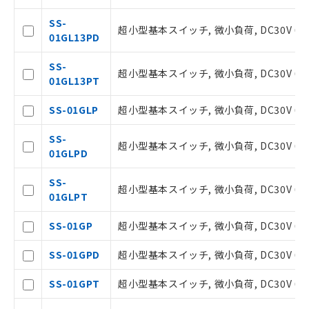
SS-
超小型基本スイッチ, 微小負荷, DC30V 
01GL13PD
SS-
超小型基本スイッチ, 微小負荷, DC30V 0
01GL13PT
ご利用条件
SS-01GLP
超小型基本スイッチ, 微小負荷, DC30V 0
SS-
超小型基本スイッチ, 微小負荷, DC30V 0
以下の条件をお読みいただき、同意のうえ
01GLPD
ご利用ください。
SS-
超小型基本スイッチ, 微小負荷, DC30V 0.
本サービスは、当社制御機器事業取扱
01GLPT
商品の当社在庫状況および標準価格(税
抜)を提供させていただくものです。
SS-01GP
超小型基本スイッチ, 微小負荷, DC30V 0
当社制御機器事業取扱商品の中には、
本サービスの対象外となる商品もある
SS-01GPD
超小型基本スイッチ, 微小負荷, DC30V 0
ことをご了承ください。
在庫状況および標準価格照会結果は、
SS-01GPT
超小型基本スイッチ, 微小負荷, DC30V 0.
記載している更新日時点での社内デー
タに基づき作成されるものであり、閲