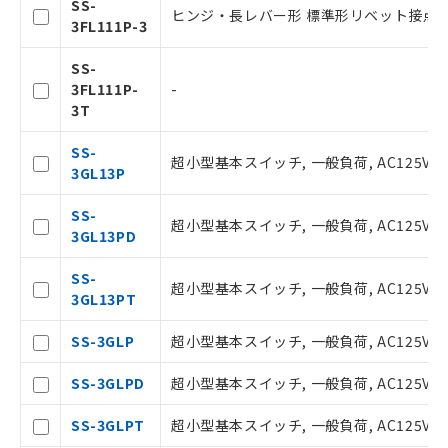
SS-
記
説明
ヒンジ・長レバー形 標準形リベット接点3
覧された時点での実際の在庫および標
3FL111P-3
号
準価格とは異なる場合があることをご
了承ください。
SS-
○
一定数以上の在庫あり
正式な納期状況および標準価格はお客
3FL111P-
-
様のお取引先、またはお客様担当のオ
3T
ムロン制御機器販売店・当社販売員に
△
一定数には満たないが在庫あり
ご相談ください。
SS-
超小型基本スイッチ, 一般負荷, AC125V
オムロン制御機器販売店や当社販売拠
3GL13P
－
在庫なし(最新の在庫状況につ
点は「
販売ネットワーク
」をご確認
いては、お客様のお取引先、ま
ください。
SS-
たはお客様担当のオムロン制御
超小型基本スイッチ, 一般負荷, AC125V
在庫状況および標準価格結果を当社の
3GL13PD
機器販売店・当社販売員にご確
事前の承諾なく第三者に漏洩または開
認ください)
示しないようお願いします。
SS-
超小型基本スイッチ, 一般負荷, AC125V 
マイパーツ機能（部品リスト作成サー
3GL13PT
空
受注生産機種、また在庫状況の
ビス）をご利用いただくには、I-Web
白
情報を公開していない機種
メンバーズにご登録されている必要が
SS-3GLP
超小型基本スイッチ, 一般負荷, AC125V 
あります。
お客様が当ウェブサイト上で当社にご
SS-3GLPD
超小型基本スイッチ, 一般負荷, AC125V
登録された部品リストについて、当社
および当社の共同利用者が、当社の製
SS-3GLPT
超小型基本スイッチ, 一般負荷, AC125V 3
品・サービスに関するお客様との取