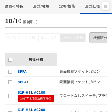
商品の特長
形式/種類
定格/性能
形式仕様一覧
10
/
10
候補形式
マイリストに追加
Excel出力
カートに追加
形式仕様
8PFA
表面接続ソケット, 8ピン
ご利用条件
8PFA1
表面接続ソケット, 8ピン
61F-HSL AC100
フロートなしスイッチ, プラグイン
以下の条件をお読みいただき、同意のうえ
2027年3月受注終了予定
ご利用ください。
61F-HSL AC200
本サービスは、当社制御機器事業取扱