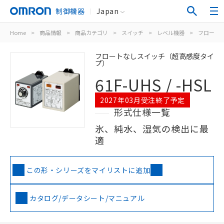
制御機器
Japan
Home
>
商品情報
>
商品カテゴリ
>
スイッチ
>
レベル機器
>
フロート
フロートなしスイッチ（超高感度タイ
プ）
61F-UHS / -HSL
2027年03月受注終了予定
形式仕様一覧
氷、純水、湿気の検出に最
適
この形・シリーズをマイリストに追加
カタログ/データシート/マニュアル