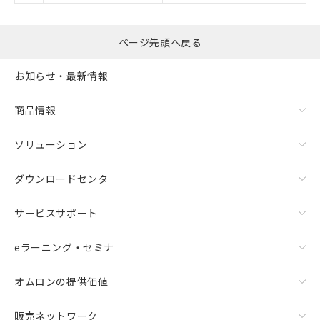
マイパーツ機能（部品リスト作成サー
空
受注生産機種、また在庫状況の
ビス）をご利用いただくには、I-Web
白
情報を公開していない機種
メンバーズにご登録されている必要が
ページ先頭へ戻る
あります。
お客様が当ウェブサイト上で当社にご
お知らせ・最新情報
登録された部品リストについて、当社
および当社の共同利用者が、当社の製
商品情報
品・サービスに関するお客様との取
引・商談に必要な範囲で利用すること
をご了承ください。
ソリューション
※当社の共同利用者とは、
"個人情報
の共同利用に関して"
の「1.共同利
ダウンロードセンタ
用者の範囲」に記載されている法人を
指します。
サービスサポート
eラーニング・セミナ
オムロンの提供価値
販売ネットワーク