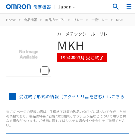
制御機器
Japan
Home
>
商品情報
>
商品カテゴリ
>
リレー
>
一般リレー
>
MKH
ハーメチックシール・リレー
MKH
1994年03月 受注終了
受注終了形式の情報（アクセサリ品を含む）はこちら
※ このページの記載内容は、生産終了以前の製品カタログに基づいて作成した参
考情報であり、製品の特長 / 価格 / 対応規格 / オプション品などについて現状と異
なる場合があります。ご使用に際してはシステム適合性や安全性をご確認くださ
い。