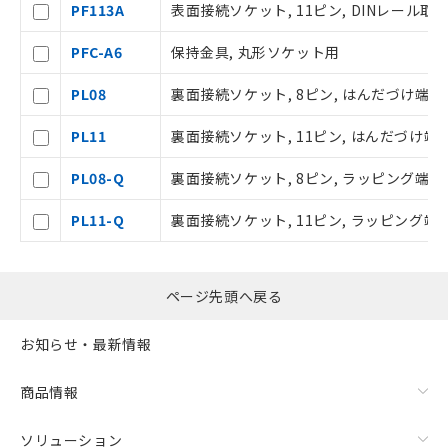
PF113A
表面接続ソケット, 11ピン, DINレール
在庫状況および標準価格照会結果は、
記載している更新日時点での社内デー
PFC-A6
保持金具, 丸形ソケット用
タに基づき作成されるものであり、閲
記
説明
覧された時点での実際の在庫および標
号
PL08
裏面接続ソケット, 8ピン, はんだづけ端子
準価格とは異なる場合があることをご
了承ください。
○
一定数以上の在庫あり
PL11
裏面接続ソケット, 11ピン, はんだづけ端
正式な納期状況および標準価格はお客
様のお取引先、またはお客様担当のオ
PL08-Q
裏面接続ソケット, 8ピン, ラッピング端子
ムロン制御機器販売店・当社販売員に
△
一定数には満たないが在庫あり
ご相談ください。
PL11-Q
裏面接続ソケット, 11ピン, ラッピング端
オムロン制御機器販売店や当社販売拠
－
在庫なし(最新の在庫状況につ
点は「
販売ネットワーク
」をご確認
いては、お客様のお取引先、ま
ください。
たはお客様担当のオムロン制御
在庫状況および標準価格結果を当社の
機器販売店・当社販売員にご確
ページ先頭へ戻る
事前の承諾なく第三者に漏洩または開
認ください)
示しないようお願いします。
お知らせ・最新情報
マイパーツ機能（部品リスト作成サー
空
受注生産機種、また在庫状況の
ビス）をご利用いただくには、I-Web
白
情報を公開していない機種
商品情報
メンバーズにご登録されている必要が
あります。
お客様が当ウェブサイト上で当社にご
ソリューション