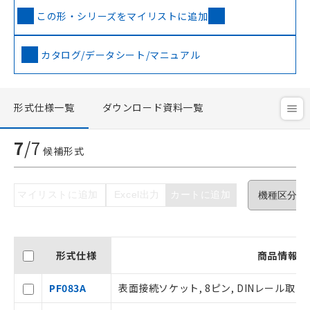
この形・シリーズをマイリストに追加
カタログ/データシート/マニュアル
形式仕様一覧
ダウンロード資料一覧
7
/
7
ご利用条件
候補形式
以下の条件をお読みいただき、同意のうえ
マイリストに追加
Excel出力
カートに追加
ご利用ください。
本サービスは、当社制御機器事業取扱
商品の当社在庫状況および標準価格(税
形式仕様
商品情報
抜)を提供させていただくものです。
当社制御機器事業取扱商品の中には、
PF083A
表面接続ソケット, 8ピン, DINレール取
本サービスの対象外となる商品もある
ことをご了承ください。