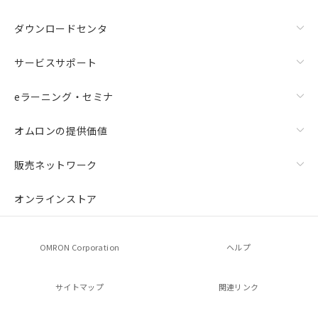
登録された部品リストについて、当社
および当社の共同利用者が、当社の製
ダウンロードセンタ
品・サービスに関するお客様との取
引・商談に必要な範囲で利用すること
サービスサポート
をご了承ください。
※当社の共同利用者とは、
"個人情報
の共同利用に関して"
の「1.共同利
eラーニング・セミナ
用者の範囲」に記載されている法人を
指します。
オムロンの提供価値
販売ネットワーク
オンラインストア
OMRON Corporation
ヘルプ
サイトマップ
関連リンク