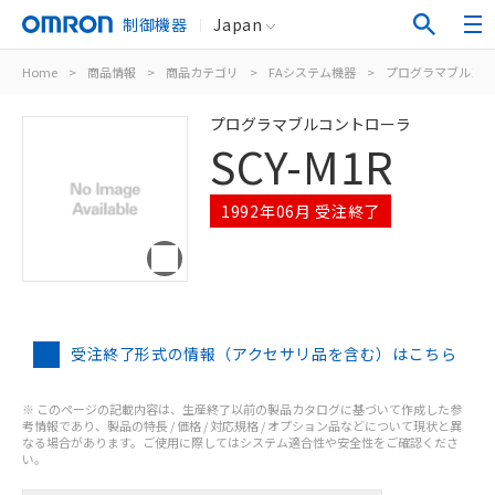
制御機器
Japan
Home
>
商品情報
>
商品カテゴリ
>
FAシステム機器
>
プログラマブルコン
プログラマブルコントローラ
SCY-M1R
1992年06月 受注終了
受注終了形式の情報（アクセサリ品を含む）はこちら
※ このページの記載内容は、生産終了以前の製品カタログに基づいて作成した参
考情報であり、製品の特長 / 価格 / 対応規格 / オプション品などについて現状と異
なる場合があります。ご使用に際してはシステム適合性や安全性をご確認くださ
い。