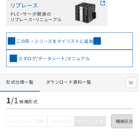
この形・シリーズをマイリストに追加
ご利用条件
カタログ/データシート/マニュアル
以下の条件をお読みいただき、同意のうえ
ご利用ください。
形式仕様一覧
ダウンロード資料一覧
本サービスは、当社制御機器事業取扱
商品の当社在庫状況および標準価格(税
1
/
1
抜)を提供させていただくものです。
候補形式
当社制御機器事業取扱商品の中には、
本サービスの対象外となる商品もある
ことをご了承ください。
マイリストに追加
Excel出力
カートに追加
在庫状況および標準価格照会結果は、
記載している更新日時点での社内デー
タに基づき作成されるものであり、閲