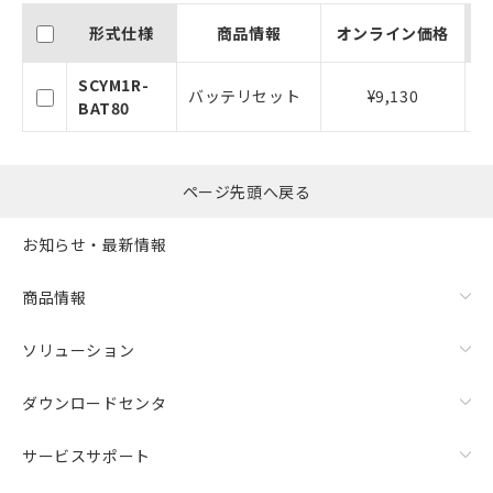
記
説明
覧された時点での実際の在庫および標
号
形式仕様
商品情報
オンライン価格
準価格とは異なる場合があることをご
了承ください。
○
一定数以上の在庫あり
SCYM1R-
正式な納期状況および標準価格はお客
バッテリセット
¥9,130
BAT80
様のお取引先、またはお客様担当のオ
ムロン制御機器販売店・当社販売員に
△
一定数には満たないが在庫あり
ご相談ください。
オムロン制御機器販売店や当社販売拠
－
在庫なし(最新の在庫状況につ
ページ先頭へ戻る
点は「
販売ネットワーク
」をご確認
いては、お客様のお取引先、ま
ください。
たはお客様担当のオムロン制御
お知らせ・最新情報
在庫状況および標準価格結果を当社の
機器販売店・当社販売員にご確
事前の承諾なく第三者に漏洩または開
認ください)
示しないようお願いします。
商品情報
マイパーツ機能（部品リスト作成サー
空
受注生産機種、また在庫状況の
ビス）をご利用いただくには、I-Web
ソリューション
白
情報を公開していない機種
メンバーズにご登録されている必要が
あります。
ダウンロードセンタ
お客様が当ウェブサイト上で当社にご
登録された部品リストについて、当社
サービスサポート
および当社の共同利用者が、当社の製
品・サービスに関するお客様との取