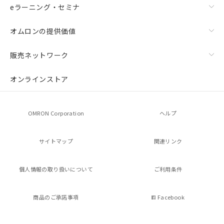
引・商談に必要な範囲で利用すること
eラーニング・セミナ
をご了承ください。
※当社の共同利用者とは、
"個人情報
オムロンの提供価値
の共同利用に関して"
の「1.共同利
用者の範囲」に記載されている法人を
販売ネットワーク
指します。
オンラインストア
OMRON Corporation
ヘルプ
サイトマップ
関連リンク
個人情報の
取り扱いについて
ご利用条件
商品のご承諾事項
Facebook