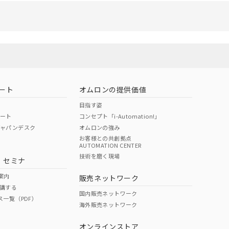
さい。
ないようお願いしま
のオムロン制御
バーズにご登録され
び当社の共同利用者
ることをご了承くだ
ート
オムロンの提供価値
範囲」に記載されて
目指す姿
ポート
コンセプト「i-Automation!」
ジャパンデスク
オムロンの強み
お客様との共創拠点
AUTOMATION CENTER
技術を磨く現場
・セミナ
案内
販売ネットワーク
講する
国内販売ネットワーク
ス一覧（PDF）
海外販売ネットワーク
オンラインストア