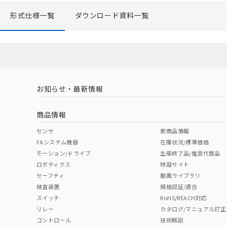
オムロン制御
形式仕様一覧
ダウンロード資料一覧
在庫状況およ
－
在庫なし
す。
機器販売
マイパーツ機
ている必要が
空
受注生産
お客様が当ウ
白
が、当社の製
さい。
お知らせ・最新情報
※当社の共同
いる法人を指
商品情報
センサ
新商品情報
FAシステム機器
在庫状況/標準価格
モーション/ドライブ
生産終了品/推奨代替品
ロボティクス
特設サイト
セーフティ
動画ライブラリ
検査装置
規格認証/適合
スイッチ
RoHS/REACH対応
リレー
カタログ/マニュアル訂正
コントロール
技術解説