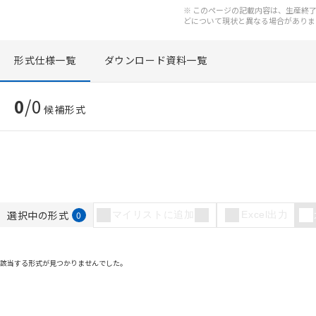
※ このページの記載内容は、生産終了以
どについて現状と異なる場合がありま
形式仕様一覧
ダウンロード資料一覧
0
/
0
候補形式
ご利用条件
以下の条件をお読
本サービスは
選択中の形式
0
マイリストに追加
Excel出力
くものです。
記
説明
当社制御機器
号
在庫状況およ
該当する形式が見つかりませんでした。
のであり、閲
○
一定数以
い。
正式な納期状
当社販売員に
△
一定数に