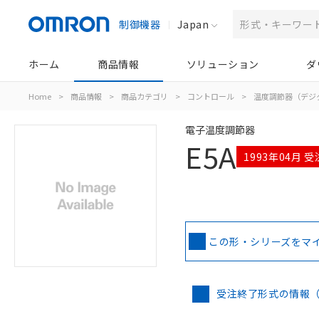
制御機器
Japan
ホーム
商品情報
ソリューション
ダ
Home
>
商品情報
>
商品カテゴリ
>
コントロール
>
温度調節器（デジ
電子温度調節器
E5A
1993年04月 
この形・シリーズをマ
受注終了形式の情報