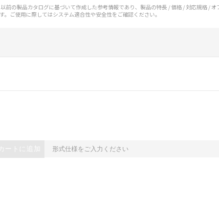
前の製品カタログに基づいて作成した参考情報であり、製品の特長 / 価格 / 対応規格 / 
す。ご使用に際してはシステム適合性や安全性をご確認ください。
みいただき、同意のうえご利用ください。
、当社制御機器事業取扱商品の当社在庫状況および標準価格(税抜)
カートに追加
事業取扱商品の中には、本サービスの対象外となる商品もあること
び標準価格照会結果は、記載している更新日時点での社内データに
覧された時点での実際の在庫および標準価格とは異なる場合がある
上の在庫あり
況および標準価格はお客様のお取引先、またはお客様担当のオムロ
ご相談ください。
は満たないが在庫あり