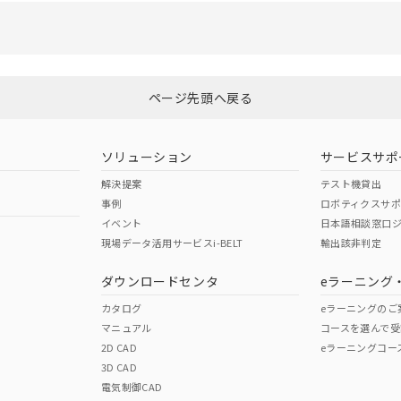
機器販売店や当社販売拠点は「
販売ネットワーク
」をご確認くだ
び標準価格結果を当社の事前の承諾なく第三者に漏洩または開示し
(最新の在庫状況については、お客様のお取引先、またはお客様担当
店・当社販売員にご確認ください)
能（部品リスト作成サービス）をご利用いただくには、I-Webメン
あります。
ページ先頭へ戻る
機種、また在庫状況の情報を公開していない機種
ェブサイト上で当社にご登録された部品リストについて、当社およ
品・サービスに関するお客様との取引・商談に必要な範囲で利用す
ソリューション
サービスサポ
利用者とは、
"個人情報の共同利用に関して"
の「1.共同利用者の
します。
解決提案
テスト機貸出
事例
ロボティクスサ
イベント
日本語相談窓口
現場データ活用サービスi-BELT
輸出該非判定
ダウンロードセンタ
eラーニング
カタログ
eラーニングのご
マニュアル
コースを選んで受
2D CAD
eラーニングコー
3D CAD
電気制御CAD