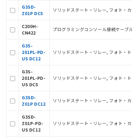
事前の承諾なく第三者に漏洩または開
認ください)
G3SD-
示しないようお願いします。
ソリッドステート・リレー, フォト・カプラ, 入
Z01P DC5
マイパーツ機能（部品リスト作成サー
空
受注生産機種、また在庫状況の
ビス）をご利用いただくには、I-Web
白
情報を公開していない機種
C200H-
メンバーズにご登録されている必要が
プログラミングコンソール接続ケーブル, 
CN422
あります。
お客様が当ウェブサイト上で当社にご
G3S-
登録された部品リストについて、当社
201PL-PD-
ソリッドステート・リレー, フォト・トライアック, 
および当社の共同利用者が、当社の製
US DC12
品・サービスに関するお客様との取
引・商談に必要な範囲で利用すること
G3S-
をご了承ください。
201PL-PD-
ソリッドステート・リレー, フォト・トライアック, 
※当社の共同利用者とは、
"個人情報
US DC5
の共同利用に関して"
の「1.共同利
用者の範囲」に記載されている法人を
G3SD-
指します。
ソリッドステート・リレー, フォト・カプラ, 入
Z01P DC12
G3SD-
Z01P-PD-
ソリッドステート・リレー, フォト・カプラ, 入力 
US DC12