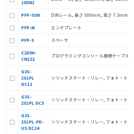
100N2
本サービスは、当社制御機器事業取扱
PFP-50N
DINレール, 長さ 500mm, 高さ 7.3mm
商品の当社在庫状況および標準価格(税
抜)を提供させていただくものです。
PFP-M
エンドプレート
当社制御機器事業取扱商品の中には、
本サービスの対象外となる商品もある
PFP-S
スペーサ
ことをご了承ください。
在庫状況および標準価格照会結果は、
C200H-
記載している更新日時点での社内デー
プログラミングコンソール接続ケーブル, 
CN222
タに基づき作成されるものであり、閲
記
説明
覧された時点での実際の在庫および標
号
G3S-
準価格とは異なる場合があることをご
201PL
ソリッドステート・リレー, フォト・トライアック,
了承ください。
○
一定数以上の在庫あり
DC12
正式な納期状況および標準価格はお客
様のお取引先、またはお客様担当のオ
G3S-
ムロン制御機器販売店・当社販売員に
△
一定数には満たないが在庫あり
ソリッドステート・リレー, フォト・トライアック,
201PL DC5
ご相談ください。
オムロン制御機器販売店や当社販売拠
－
在庫なし(最新の在庫状況につ
G3S-
点は「
販売ネットワーク
」をご確認
いては、お客様のお取引先、ま
201PL-PD-
ソリッドステート・リレー, フォト・トライアック, 
ください。
たはお客様担当のオムロン制御
US DC24
在庫状況および標準価格結果を当社の
機器販売店・当社販売員にご確