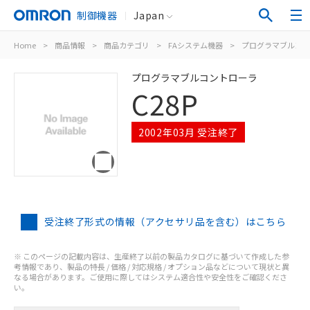
制御機器
Japan
Home
>
商品情報
>
商品カテゴリ
>
FAシステム機器
>
プログラマブルコン
プログラマブルコントローラ
C28P
2002年03月 受注終了
受注終了形式の情報（アクセサリ品を含む）はこちら
※ このページの記載内容は、生産終了以前の製品カタログに基づいて作成した参
考情報であり、製品の特長 / 価格 / 対応規格 / オプション品などについて現状と異
なる場合があります。ご使用に際してはシステム適合性や安全性をご確認くださ
い。