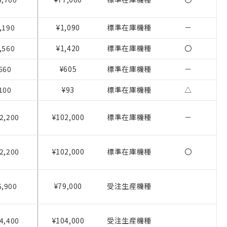
,190
¥1,090
標準在庫機種
－
,560
¥1,420
標準在庫機種
〇
を提供させていただ
660
¥605
標準在庫機種
－
をご了承ください。
100
¥93
標準在庫機種
△
基づき作成されるも
ことをご了承くださ
2,200
¥102,000
標準在庫機種
－
ン制御機器販売店・
さい。
2,200
¥102,000
標準在庫機種
〇
ないようお願いしま
のオムロン制御
バーズにご登録され
6,900
¥79,000
受注生産機種
び当社の共同利用者
ることをご了承くだ
4,400
¥104,000
受注生産機種