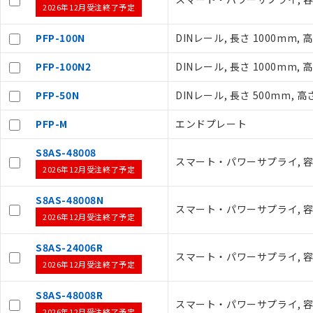
2026年12月受注終了予定
ご利用条件
PFP-100N
DINレール, 長さ 1000mm, 高
以下の条件をお読
PFP-100N2
DINレール, 長さ 1000mm, 
本サービスは
PFP-50N
DINレール, 長さ 500mm, 高
くものです。
記
説明
当社制御機器
号
PFP-M
エンドプレート
在庫状況およ
のであり、閲
S8AS-48008
○
一定数以
い。
スマート・パワーサプライ, 容量
2026年12月受注終了予定
正式な納期状
当社販売員に
△
一定数に
S8AS-48008N
オムロン制御
スマート・パワーサプライ, 容量
在庫状況およ
2026年12月受注終了予定
－
在庫なし
す。
機器販売
マイパーツ機
S8AS-24006R
スマート・パワーサプライ, 容量 
ている必要が
2026年12月受注終了予定
空
受注生産
お客様が当ウ
白
が、当社の製
S8AS-48008R
スマート・パワーサプライ, 容量 
さい。
2026年12月受注終了予定