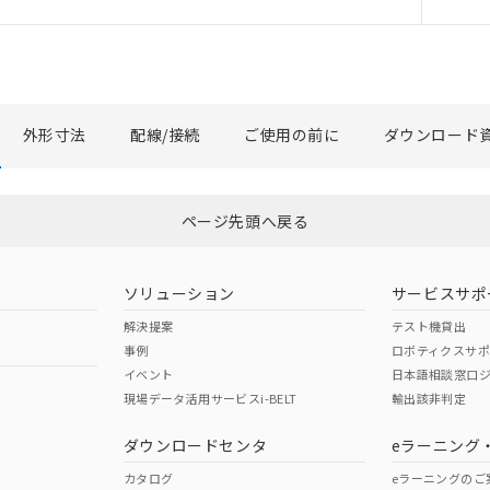
利用者とは、
"個人情報の共同利用に関して"
の「1.共同利用者の
します。
外形寸法
配線/接続
ご使用の前に
ダウンロード
ページ先頭へ戻る
ソリューション
サービスサポ
解決提案
テスト機貸出
事例
ロボティクスサ
イベント
日本語相談窓口
現場データ活用サービスi-BELT
輸出該非判定
ダウンロードセンタ
eラーニング
カタログ
eラーニングのご