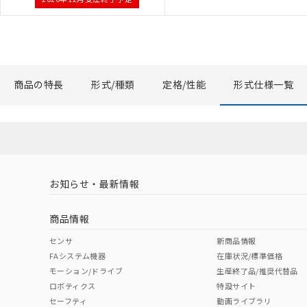
※当社の共同
いる法人を指
商品の特長
形式/種類
定格/性能
形式仕様一覧
お知らせ・最新情報
商品情報
センサ
新商品情報
FAシステム機器
在庫状況/標準価格
モーション/ドライブ
生産終了品/推奨代替品
ロボティクス
特設サイト
セーフティ
動画ライブラリ