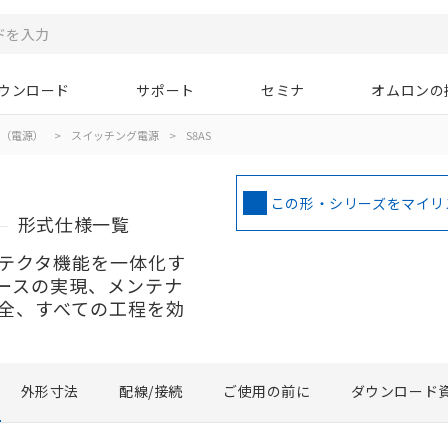
ウンロード
サポート
セミナ
オムロンの
（電源）
>
スイッチング電源
>
S8AS
この形・シリーズをマイリ
形式仕様一覧
テクタ機能を一体化す
ースの実現、メンテナ
全、すべての工程を効
外形寸法
配線/接続
ご使用の前に
ダウンロード