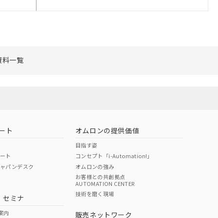
範囲」に記載されて
資料一覧
ート
オムロンの提供価値
目指す姿
ポート
コンセプト「i-Automation!」
ジャパンデスク
オムロンの強み
お客様との共創拠点
AUTOMATION CENTER
技術を磨く現場
・セミナ
案内
販売ネットワーク