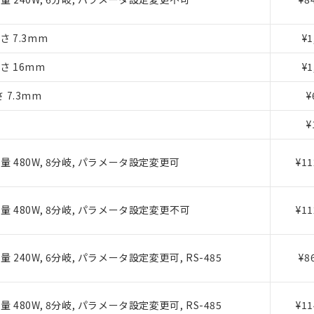
さ 7.3mm
¥1
みいただき、同意のうえご利用ください。
高さ 16mm
¥1
、当社制御機器事業取扱商品の当社在庫状況および標準価格(税抜)
さ 7.3mm
¥
事業取扱商品の中には、本サービスの対象外となる商品もあること
¥
び標準価格照会結果は、記載している更新日時点での社内データに
覧された時点での実際の在庫および標準価格とは異なる場合がある
上の在庫あり
 480W, 8分岐, パラメータ設定変更可
¥11
況および標準価格はお客様のお取引先、またはお客様担当のオムロ
ご相談ください。
は満たないが在庫あり
機器販売店や当社販売拠点は「
販売ネットワーク
」をご確認くだ
 480W, 8分岐, パラメータ設定変更不可
¥11
び標準価格結果を当社の事前の承諾なく第三者に漏洩または開示し
(最新の在庫状況については、お客様のお取引先、またはお客様担当
店・当社販売員にご確認ください)
能（部品リスト作成サービス）をご利用いただくには、I-Webメン
240W, 6分岐, パラメータ設定変更可, RS-485
¥8
あります。
機種、また在庫状況の情報を公開していない機種
ェブサイト上で当社にご登録された部品リストについて、当社およ
品・サービスに関するお客様との取引・商談に必要な範囲で利用す
480W, 8分岐, パラメータ設定変更可, RS-485
¥11