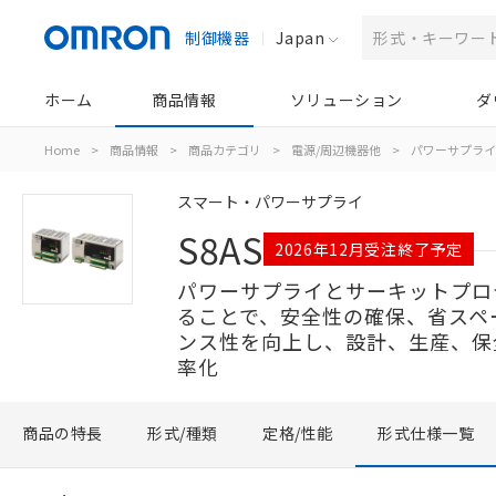
制御機器
Japan
ホーム
商品情報
ソリューション
ダ
Home
>
商品情報
>
商品カテゴリ
>
電源/周辺機器他
>
パワーサプライ
スマート・パワーサプライ
S8AS
2026年12月受注終了予定
パワーサプライとサーキットプロ
ることで、安全性の確保、省スペ
ンス性を向上し、設計、生産、保
率化
商品の特長
形式/種類
定格/性能
形式仕様一覧