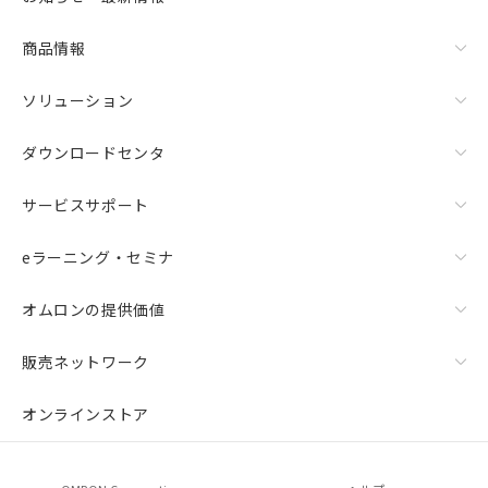
ムロン制御機器販売店・当社販売員に
△
一定数には満たないが在庫あり
ご相談ください。
商品情報
オムロン制御機器販売店や当社販売拠
－
在庫なし(最新の在庫状況につ
点は「
販売ネットワーク
」をご確認
いては、お客様のお取引先、ま
ください。
ソリューション
たはお客様担当のオムロン制御
在庫状況および標準価格結果を当社の
機器販売店・当社販売員にご確
事前の承諾なく第三者に漏洩または開
ダウンロードセンタ
認ください)
示しないようお願いします。
マイパーツ機能（部品リスト作成サー
サービスサポート
空
受注生産機種、また在庫状況の
ビス）をご利用いただくには、I-Web
白
情報を公開していない機種
メンバーズにご登録されている必要が
eラーニング・セミナ
あります。
お客様が当ウェブサイト上で当社にご
登録された部品リストについて、当社
オムロンの提供価値
および当社の共同利用者が、当社の製
品・サービスに関するお客様との取
販売ネットワーク
引・商談に必要な範囲で利用すること
をご了承ください。
オンラインストア
※当社の共同利用者とは、
"個人情報
の共同利用に関して"
の「1.共同利
用者の範囲」に記載されている法人を