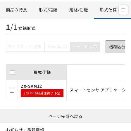
商品の特長
形式/種類
定格/性能
形式仕様一覧
ご利用条件
1
/
1
候補形式
以下の条件をお読みいただき、同意のうえ
ご利用ください。
マイリストに追加
Excel出力
カートに追加
本サービスは、当社制御機器事業取扱
商品の当社在庫状況および標準価格(税
抜)を提供させていただくものです。
当社制御機器事業取扱商品の中には、
本サービスの対象外となる商品もある
形式仕様
ことをご了承ください。
在庫状況および標準価格照会結果は、
ZX-SAM12
スマートセンサ アプリケーション
記載している更新日時点での社内デー
2027年6月受注終了予定
タに基づき作成されるものであり、閲
記
説明
覧された時点での実際の在庫および標
号
準価格とは異なる場合があることをご
了承ください。
ページ先頭へ戻る
○
一定数以上の在庫あり
正式な納期状況および標準価格はお客
様のお取引先、またはお客様担当のオ
お知らせ・最新情報