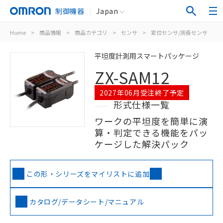
制御機器
Japan
Home
>
商品情報
>
商品カテゴリ
>
センサ
>
変位センサ/測長センサ
>
平坦度計測用スマートパッケージ
ZX-SAM12
2027年06月受注終了予定
形式仕様一覧
ワークの平坦度を簡単に演
算・判定できる機能をパッ
ケージした解決パック
この形・シリーズをマイリストに追加
カタログ/データシート/マニュアル