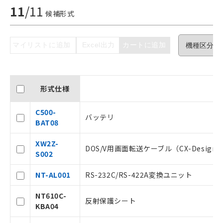
11
/
11
候補形式
ご利用条件
マイリストに追加
Excel出力
カートに追加
以下の条件をお読みいただき、同意のうえ
ご利用ください。
形式仕様
本サービスは、当社制御機器事業取扱
C500-
商品の当社在庫状況および標準価格(税
バッテリ
BAT08
抜)を提供させていただくものです。
当社制御機器事業取扱商品の中には、
XW2Z-
本サービスの対象外となる商品もある
DOS/V用画面転送ケーブル（CX-Designe
S002
ことをご了承ください。
在庫状況および標準価格照会結果は、
NT-AL001
RS-232C/RS-422A変換ユニット
記載している更新日時点での社内デー
タに基づき作成されるものであり、閲
記
説明
NT610C-
覧された時点での実際の在庫および標
反射保護シート
号
KBA04
準価格とは異なる場合があることをご
了承ください。