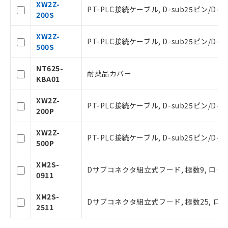
○
一定数以上の在庫あり
XW2Z-
正式な納期状況および標準価格はお客
PT-PLC接続ケーブル, D-sub25ピン/D-su
200S
様のお取引先、またはお客様担当のオ
ムロン制御機器販売店・当社販売員に
△
一定数には満たないが在庫あり
XW2Z-
ご相談ください。
PT-PLC接続ケーブル, D-sub25ピン/D-su
500S
オムロン制御機器販売店や当社販売拠
－
在庫なし(最新の在庫状況につ
点は「
販売ネットワーク
」をご確認
いては、お客様のお取引先、ま
NT625-
ください。
たはお客様担当のオムロン制御
耐薬品カバー
KBA01
在庫状況および標準価格結果を当社の
機器販売店・当社販売員にご確
事前の承諾なく第三者に漏洩または開
認ください)
XW2Z-
示しないようお願いします。
PT-PLC接続ケーブル, D-sub25ピン/D-su
200P
マイパーツ機能（部品リスト作成サー
空
受注生産機種、また在庫状況の
ビス）をご利用いただくには、I-Web
白
情報を公開していない機種
XW2Z-
メンバーズにご登録されている必要が
PT-PLC接続ケーブル, D-sub25ピン/D-su
500P
あります。
お客様が当ウェブサイト上で当社にご
XM2S-
登録された部品リストについて、当社
Dサブコネクタ組立式フード, 極数9, ロック
0911
および当社の共同利用者が、当社の製
品・サービスに関するお客様との取
XM2S-
引・商談に必要な範囲で利用すること
Dサブコネクタ組立式フード, 極数25, ロッ
2511
をご了承ください。
※当社の共同利用者とは、
"個人情報