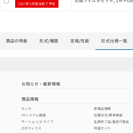
交換フィルタセット, ZN-PD
2027年3月受注終了予定
※当社の共同
いる法人を指
商品の特長
形式/種類
定格/性能
形式仕様一覧
お知らせ・最新情報
商品情報
センサ
新商品情報
FAシステム機器
在庫状況/標準価格
モーション/ドライブ
生産終了品/推奨代替品
ロボティクス
特設サイト