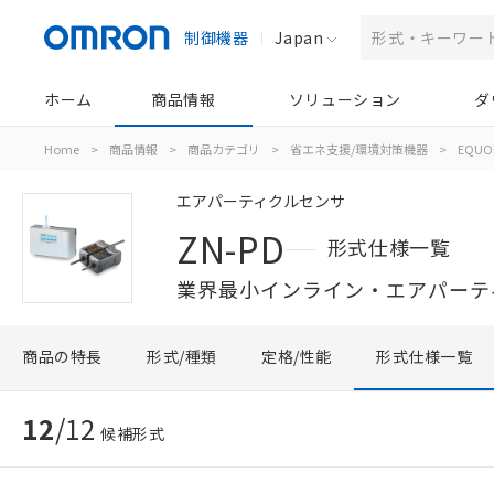
制御機器
Japan
ホーム
商品情報
ソリューション
ダ
Home
>
商品情報
>
商品カテゴリ
>
省エネ支援/環境対策機器
>
EQU
エアパーティクルセンサ
ZN-PD
形式仕様一覧
業界最小インライン・エアパーテ
商品の特長
形式/種類
定格/性能
形式仕様一覧
12
/
12
候補形式