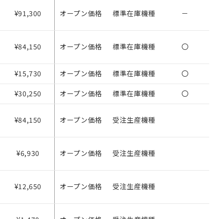
¥91,300
オープン価格
標準在庫機種
－
¥84,150
オープン価格
標準在庫機種
〇
を提供させていただ
¥15,730
オープン価格
標準在庫機種
〇
をご了承ください。
基づき作成されるも
¥30,250
オープン価格
標準在庫機種
〇
ことをご了承くださ
¥84,150
オープン価格
受注生産機種
ン制御機器販売店・
さい。
¥6,930
オープン価格
受注生産機種
ないようお願いしま
のオムロン制御
バーズにご登録され
¥12,650
オープン価格
受注生産機種
び当社の共同利用者
ることをご了承くだ