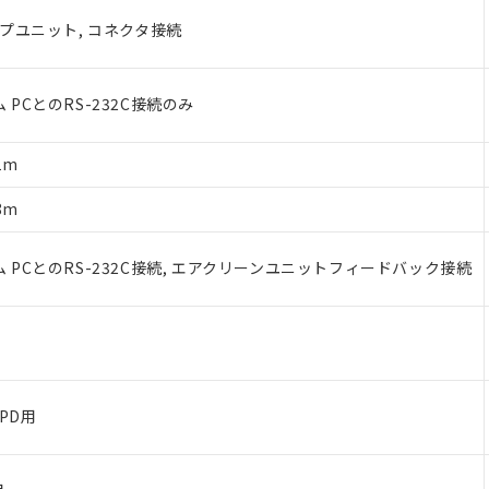
プユニット, コネクタ接続
みいただき、同意のうえご利用ください。
PCとのRS-232C接続のみ
、当社制御機器事業取扱商品の当社在庫状況および標準価格(税抜)
1m
事業取扱商品の中には、本サービスの対象外となる商品もあること
び標準価格照会結果は、記載している更新日時点での社内データに
8m
覧された時点での実際の在庫および標準価格とは異なる場合がある
上の在庫あり
PCとのRS-232C接続, エアクリーンユニットフィードバック接続
況および標準価格はお客様のお取引先、またはお客様担当のオムロ
ご相談ください。
は満たないが在庫あり
機器販売店や当社販売拠点は「
販売ネットワーク
」をご確認くだ
び標準価格結果を当社の事前の承諾なく第三者に漏洩または開示し
(最新の在庫状況については、お客様のお取引先、またはお客様担当
店・当社販売員にご確認ください)
能（部品リスト作成サービス）をご利用いただくには、I-Webメン
あります。
PD用
機種、また在庫状況の情報を公開していない機種
ェブサイト上で当社にご登録された部品リストについて、当社およ
品・サービスに関するお客様との取引・商談に必要な範囲で利用す