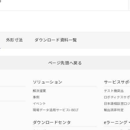
用
利用者とは、
"個人情報の共同利用に関して"
の「1.共同利用者の
します。
外形寸法
ダウンロード資料一覧
ページ先頭へ戻る
ソリューション
サービスサポ
解決提案
テスト機貸出
事例
ロボティクスサ
イベント
日本語相談窓口
現場データ活用サービスi-BELT
輸出該非判定
ダウンロードセンタ
eラーニング