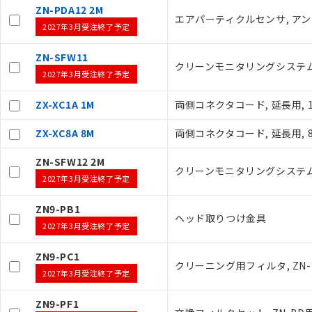
ZN-PDA12 2M
ご利用条件
エアパーティクルセンサ, アン
2027年3月受注終了予定
ZN-SFW11
以下の条件をお読
クリーンモニタリングシステム 
2027年3月受注終了予定
本サービスは
くものです。
ZX-XC1A 1M
両側コネクタコード, 延長用, 
記
説明
当社制御機器
号
在庫状況およ
ZX-XC8A 8M
両側コネクタコード, 延長用, 
のであり、閲
○
一定数以
ZN-SFW12 2M
い。
クリーンモニタリングシステム 
正式な納期状
2027年3月受注終了予定
当社販売員に
△
一定数に
オムロン制御
ZN9-PB1
ヘッド取りつけ金具
在庫状況およ
－
在庫なし
2027年3月受注終了予定
す。
機器販売
マイパーツ機
ZN9-PC1
ている必要が
クリーニング用フィルタ, ZN-
空
受注生産
2027年3月受注終了予定
お客様が当ウ
白
が、当社の製
ZN9-PF1
さい。