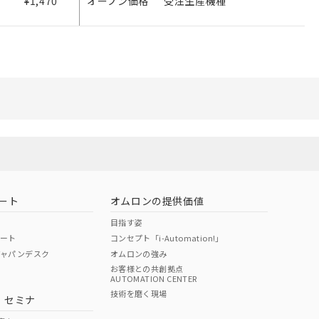
¥1,470
オープン価格
受注生産機種
範囲」に記載されて
ート
オムロンの提供価値
目指す姿
ポート
コンセプト「i-Automation!」
ジャパンデスク
オムロンの強み
お客様との共創拠点
AUTOMATION CENTER
技術を磨く現場
・セミナ