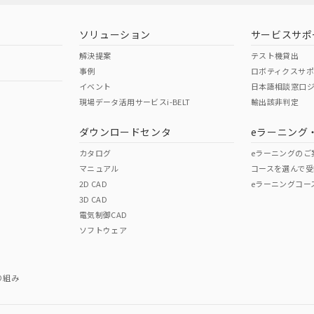
店・当社販売員にご確認ください)
能（部品リスト作成サービス）をご利用いただくには、I-Webメン
あります。
ソリューション
サービスサポ
機種、また在庫状況の情報を公開していない機種
ェブサイト上で当社にご登録された部品リストについて、当社およ
品・サービスに関するお客様との取引・商談に必要な範囲で利用す
解決提案
テスト機貸出
事例
ロボティクスサ
利用者とは、
"個人情報の共同利用に関して"
の「1.共同利用者の
イベント
日本語相談窓口
します。
現場データ活用サービスi-BELT
輸出該非判定
ダウンロードセンタ
eラーニング
カタログ
eラーニングのご
マニュアル
コースを選んで受
2D CAD
eラーニングコー
3D CAD
電気制御CAD
ソフトウェア
り組み