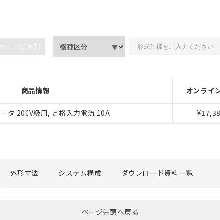
カートに追加
商品情報
オンライ
みいただき、同意のうえご利用ください。
タ 200V級用, 定格入力電流 10A
¥17,3
、当社制御機器事業取扱商品の当社在庫状況および標準価格(税抜)
事業取扱商品の中には、本サービスの対象外となる商品もあること
び標準価格照会結果は、記載している更新日時点での社内データに
覧された時点での実際の在庫および標準価格とは異なる場合がある
上の在庫あり
外形寸法
システム構成
ダウンロード資料一覧
況および標準価格はお客様のお取引先、またはお客様担当のオムロ
ご相談ください。
は満たないが在庫あり
機器販売店や当社販売拠点は「
販売ネットワーク
」をご確認くだ
び標準価格結果を当社の事前の承諾なく第三者に漏洩または開示し
(最新の在庫状況については、お客様のお取引先、またはお客様担当
ページ先頭へ戻る