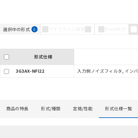
選択中の形式
0
マイリストに追加
Excel出力
ご利用条件
形式仕様
以下の条件をお読
3G3AX-NFI22
入力側ノイズフィルタ, インバー
本サービスは
くものです。
記
説明
当社制御機器
号
在庫状況およ
のであり、閲
○
一定数以
い。
商品の特長
形式/種類
定格/性能
形式仕様一覧
正式な納期状
当社販売員に
△
一定数に
オムロン制御
在庫状況およ
－
在庫なし
す。