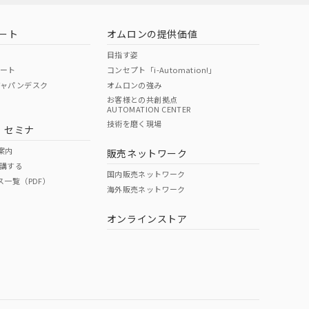
バーズにご登録され
ート
オムロンの提供価値
び当社の共同利用者
ることをご了承くだ
目指す姿
ポート
コンセプト「i-Automation!」
範囲」に記載されて
ジャパンデスク
オムロンの強み
お客様との共創拠点
AUTOMATION CENTER
技術を磨く現場
・セミナ
案内
販売ネットワーク
講する
国内販売ネットワーク
ス一覧（PDF）
海外販売ネットワーク
オンラインストア