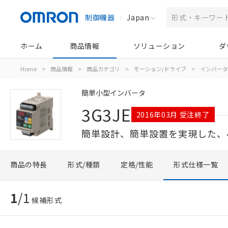
制御機器
Japan
ホーム
商品情報
ソリューション
ダ
Home
>
商品情報
>
商品カテゴリ
>
モーション/ドライブ
>
インバータ
簡単小型インバータ
3G3JE
2016年03月 受注終了
簡単設計、簡単設置を実現した、
商品の特長
形式/種類
定格/性能
形式仕様一覧
1
/
1
候補形式