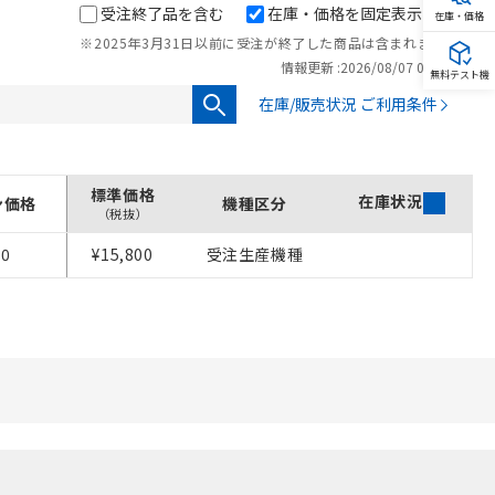
受注終了品を含む
在庫・価格を固定表示
在庫・価格
※2025年3月31日以前に受注が終了した商品は含まれません。
情報更新 :
2026/08/07 00:00
無料テスト機
在庫/販売状況 ご利用条件
標準価格
在庫状況
ン価格
機種区分
（税抜）
80
¥15,800
受注生産機種
を提供させていただ
をご了承ください。
基づき作成されるも
ことをご了承くださ
ン制御機器販売店・
さい。
ないようお願いしま
のオムロン制御