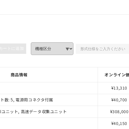
カートに追加
商品情報
オンライン
¥13,310
みいただき、同意のうえご利用ください。
数: 5, 電源用コネクタ付属
¥40,700
、当社制御機器事業取扱商品の当社在庫状況および標準価格(税抜)
 SPUユニット, 高速データ収集ユニット
¥308,000
事業取扱商品の中には、本サービスの対象外となる商品もあること
¥40,150
び標準価格照会結果は、記載している更新日時点での社内データに