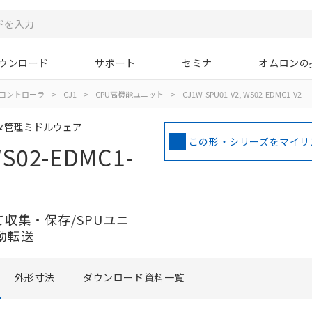
ウンロード
サポート
セミナ
オムロンの
コントローラ
>
CJ1
>
CPU高機能ユニット
>
CJ1W-SPU01-V2, WS02-EDMC1-V2
ータ管理ミドルウェア
この形・シリーズをマイリ
WS02-EDMC1-
て収集・保存/SPUユニ
動転送
外形寸法
ダウンロード資料一覧