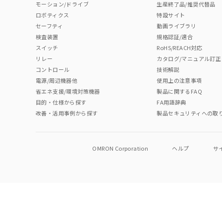
モーション/ドライブ
生産終了品/推奨代替品
ロボティクス
特設サイト
セーフティ
動画ライブラリ
検査装置
規格認証/適合
スイッチ
RoHS/REACH対応
リレー
カタログ/マニュアル訂正
コントロール
技術解説
電源/周辺機器他
使用上の注意事項
省エネ支援/環境対策機器
製品に関するFAQ
目的・仕様から探す
FA用語辞典
改善・活用事例から探す
製品セキュリティへの取
OMRON Corporation
ヘルプ
サ