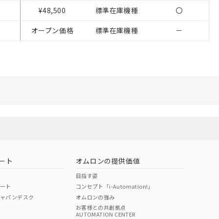
ことをご了承くださ
¥48,500
標準在庫機種
〇
ン制御機器販売店・
オープン価格
標準在庫機種
－
さい。
ないようお願いしま
のオムロン制御
バーズにご登録され
び当社の共同利用者
ることをご了承くだ
範囲」に記載されて
ート
オムロンの提供価値
目指す姿
ポート
コンセプト「i-Automation!」
ジャパンデスク
オムロンの強み
お客様との共創拠点
AUTOMATION CENTER