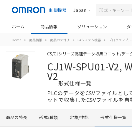
制御機器
Japan
ホーム
商品情報
ソリューション
ダ
Home
>
商品情報
>
商品カテゴリ
>
FAシステム機器
>
プログラマブル
CS/CJシリーズ高速データ収集ユニット/デ
CJ1W-SPU01-V2, 
V2
形式仕様一覧
PLCのデータをCSVファイルとし
ットで収集したCSVファイルを自
商品の特長
形式/種類
定格/性能
形式仕様一覧