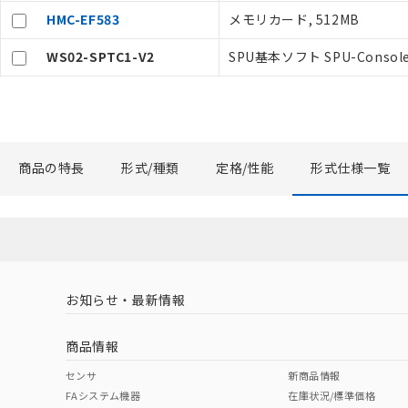
のであり、閲
HMC-EF583
メモリカード, 512MB
○
一定数以
い。
正式な納期状
WS02-SPTC1-V2
SPU基本ソフト SPU-Consol
当社販売員に
△
一定数に
オムロン制御
在庫状況およ
－
在庫なし
す。
機器販売
マイパーツ機
ている必要が
商品の特長
形式/種類
定格/性能
形式仕様一覧
空
受注生産
お客様が当ウ
白
が、当社の製
さい。
※当社の共同
いる法人を指
お知らせ・最新情報
商品情報
センサ
新商品情報
FAシステム機器
在庫状況/標準価格