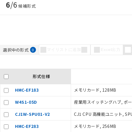
6
/
6
候補形式
選択中の形式
0
マイリストに追加
Excel出力
形式仕様
ご利用条件
HMC-EF183
メモリカード, 128MB
以下の条件をお読
W4S1-05D
産業用スイッチングハブ, ポート
本サービスは
CJ1W-SPU01-V2
CJ1 CPU 高機能ユニット,
くものです。
記
説明
当社制御機器
号
HMC-EF283
メモリカード, 256MB
在庫状況およ