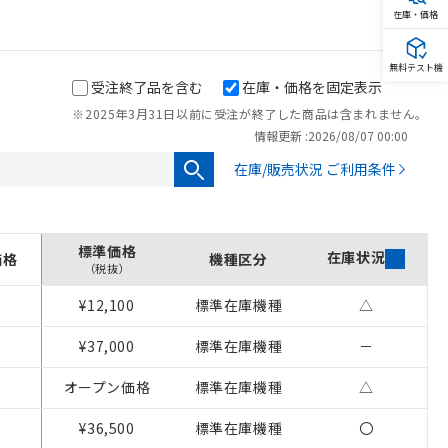
在庫・価格
無料テスト機
受注終了品を含む
在庫・価格を固定表示
※2025年3月31日以前に受注が終了した商品は含まれません。
情報更新 :
2026/08/07 00:00
在庫/販売状況 ご利用条件
標準価格
在庫状況
価格
機種区分
（税抜）
¥12,100
標準在庫機種
△
¥37,000
標準在庫機種
－
を提供させていただ
オープン価格
標準在庫機種
△
をご了承ください。
¥36,500
標準在庫機種
〇
基づき作成されるも