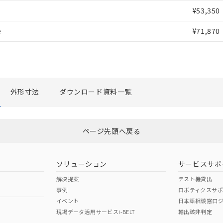
覧された時点での実際の在庫および標準価格とは異なる場合がある
¥53,350
上の在庫あり
況および標準価格はお客様のお取引先、またはお客様担当のオムロ
e
¥71,870
ご相談ください。
は満たないが在庫あり
機器販売店や当社販売拠点は「
販売ネットワーク
」をご確認くだ
び標準価格結果を当社の事前の承諾なく第三者に漏洩または開示し
(最新の在庫状況については、お客様のお取引先、またはお客様担当
店・当社販売員にご確認ください)
能（部品リスト作成サービス）をご利用いただくには、I-Webメン
あります。
外形寸法
ダウンロード資料一覧
機種、また在庫状況の情報を公開していない機種
ェブサイト上で当社にご登録された部品リストについて、当社およ
品・サービスに関するお客様との取引・商談に必要な範囲で利用す
利用者とは、
"個人情報の共同利用に関して"
の「1.共同利用者の
ページ先頭へ戻る
します。
ソリューション
サービスサポ
解決提案
テスト機貸出
事例
ロボティクスサ
イベント
日本語相談窓口
現場データ活用サービスi-BELT
輸出該非判定