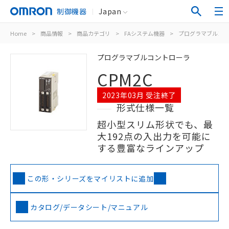
制御機器
Japan
Home
>
商品情報
>
商品カテゴリ
>
FAシステム機器
>
プログラマブルコン
プログラマブルコントローラ
CPM2C
2023年03月 受注終了
形式仕様一覧
超小型スリム形状でも、最
大192点の入出力を可能に
する豊富なラインアップ
この形・シリーズをマイリストに追加
カタログ/データシート/マニュアル