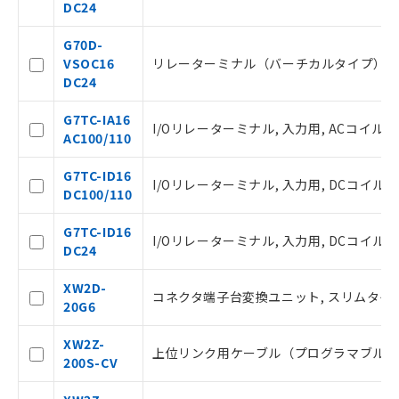
本サービスの対象外となる商品もある
DC24
ことをご了承ください。
在庫状況および標準価格照会結果は、
G70D-
記載している更新日時点での社内デー
VSOC16
リレーターミナル（バーチカルタイプ）, シン
タに基づき作成されるものであり、閲
DC24
記
説明
覧された時点での実際の在庫および標
号
準価格とは異なる場合があることをご
G7TC-IA16
I/Oリレーターミナル, 入力用, ACコイルI/Oリ
了承ください。
AC100/110
○
一定数以上の在庫あり
正式な納期状況および標準価格はお客
様のお取引先、またはお客様担当のオ
G7TC-ID16
I/Oリレーターミナル, 入力用, DCコイルI/Oリ
ムロン制御機器販売店・当社販売員に
△
一定数には満たないが在庫あり
DC100/110
ご相談ください。
オムロン制御機器販売店や当社販売拠
－
在庫なし(最新の在庫状況につ
G7TC-ID16
I/Oリレーターミナル, 入力用, DCコイルI/O
点は「
販売ネットワーク
」をご確認
いては、お客様のお取引先、ま
DC24
ください。
たはお客様担当のオムロン制御
在庫状況および標準価格結果を当社の
機器販売店・当社販売員にご確
XW2D-
コネクタ端子台変換ユニット, スリムタイプ, 
事前の承諾なく第三者に漏洩または開
認ください)
20G6
示しないようお願いします。
マイパーツ機能（部品リスト作成サー
XW2Z-
空
受注生産機種、また在庫状況の
上位リンク用ケーブル（プログラマブルコント
ビス）をご利用いただくには、I-Web
200S-CV
白
情報を公開していない機種
メンバーズにご登録されている必要が
あります。