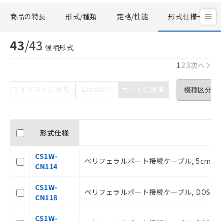
商品の特長
形式/種類
定格/性能
形式仕様一覧
43
/
43
候補形式
1
2
3
次へ
マイリストに追加
Excel出力
カートに追加
形式仕様
CS1W-
ペリフェラルポート接続ケーブル, 5cm
CN114
CS1W-
ペリフェラルポート接続ケーブル, DOS/V パ
CN118
CS1W-