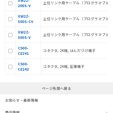
XW2Z-
上位リンク用ケーブル（プログラマブルコント
お客様が当ウェブサイト上で当社にご
200S-V
登録された部品リストについて、当社
および当社の共同利用者が、当社の製
XW2Z-
上位リンク用ケーブル（プログラマブルコント
品・サービスに関するお客様との取
500S-CV
引・商談に必要な範囲で利用すること
をご了承ください。
XW2Z-
上位リンク用ケーブル（プログラマブルコント
※当社の共同利用者とは、
"個人情報
500S-V
の共同利用に関して"
の「1.共同利
用者の範囲」に記載されている法人を
C500-
コネクタ, 24極, はんだづけ端子
指します。
CE241
C500-
コネクタ, 24極, 圧接端子
CE243
ページ先頭へ戻る
お知らせ・最新情報
商品情報