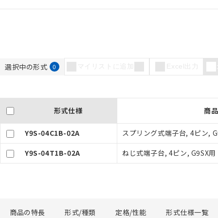
選択中の形式
0
マイリストに追加
Excel出力
ご利用条件
形式仕様
商
以下の条件をお読
Y9S-04C1B-02A
スプリング式端子台, 4ピン, G
本サービスは
くものです。
記
説明
Y9S-04T1B-02A
ねじ式端子台, 4ピン, G9SX用
当社制御機器
号
在庫状況およ
のであり、閲
○
一定数以
い。
正式な納期状
当社販売員に
△
一定数に
商品の特長
形式/種類
定格/性能
形式仕様一覧
オムロン制御