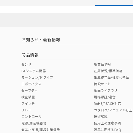
在庫状況およ
－
在庫なし
す。
機器販売
マイパーツ機
ている必要が
空
受注生産
お客様が当ウ
白
が、当社の製
お知らせ・最新情報
さい。
※当社の共同
商品情報
いる法人を指
センサ
新商品情報
FAシステム機器
在庫状況/標準価格
モーション/ドライブ
生産終了品/推奨代替品
ロボティクス
特設サイト
セーフティ
動画ライブラリ
検査装置
規格認証/適合
スイッチ
RoHS/REACH対応
リレー
カタログ/マニュアル訂正
コントロール
技術解説
電源/周辺機器他
使用上の注意事項
省エネ支援/環境対策機器
製品に関するFAQ