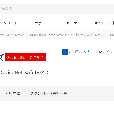
ウンロード
サポート
セミナ
オムロンの
フティコントローラ
>
NE1A/NE0Aシリーズ セーフティネットワークコントローラ
>
NE
この形・シリーズをマイリ
ズ
2026年05月 受注終了
ceNet Safetyマス
外形寸法
ダウンロード資料一覧