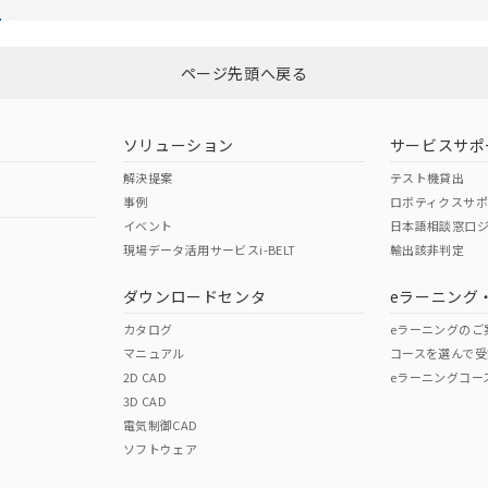
び標準価格結果を当社の事前の承諾なく第三者に漏洩または開示し
(最新の在庫状況については、お客様のお取引先、またはお客様担当
店・当社販売員にご確認ください)
能（部品リスト作成サービス）をご利用いただくには、I-Webメン
ページ先頭へ戻る
あります。
機種、また在庫状況の情報を公開していない機種
ェブサイト上で当社にご登録された部品リストについて、当社およ
品・サービスに関するお客様との取引・商談に必要な範囲で利用す
ソリューション
サービスサポ
利用者とは、
"個人情報の共同利用に関して"
の「1.共同利用者の
解決提案
テスト機貸出
します。
事例
ロボティクスサ
イベント
日本語相談窓口
現場データ活用サービスi-BELT
輸出該非判定
ダウンロードセンタ
eラーニング
カタログ
eラーニングのご
マニュアル
コースを選んで受
2D CAD
eラーニングコー
3D CAD
電気制御CAD
ソフトウェア