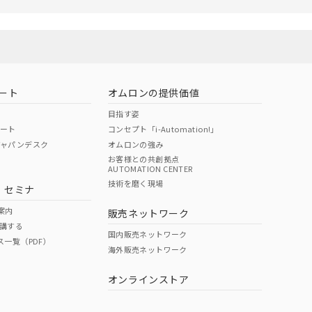
ないようお願いしま
のオムロン制御
バーズにご登録され
び当社の共同利用者
ることをご了承くだ
ート
オムロンの提供価値
範囲」に記載されて
目指す姿
ポート
コンセプト「i-Automation!」
ジャパンデスク
オムロンの強み
お客様との共創拠点
AUTOMATION CENTER
技術を磨く現場
・セミナ
案内
販売ネットワーク
講する
国内販売ネットワーク
ス一覧（PDF）
海外販売ネットワーク
オンラインストア