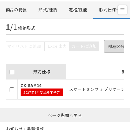
商品の特長
形式/種類
定格/性能
形式仕様一覧
ご利用条件
1
/
1
候補形式
以下の条件をお読みいただき、同意のうえ
ご利用ください。
マイリストに追加
Excel出力
カートに追加
本サービスは、当社制御機器事業取扱
商品の当社在庫状況および標準価格(税
抜)を提供させていただくものです。
当社制御機器事業取扱商品の中には、
本サービスの対象外となる商品もある
形式仕様
商
ことをご了承ください。
在庫状況および標準価格照会結果は、
ZX-SAM14
スマートセンサ アプリケーショ
記載している更新日時点での社内デー
2027年6月受注終了予定
タに基づき作成されるものであり、閲
記
説明
覧された時点での実際の在庫および標
号
準価格とは異なる場合があることをご
了承ください。
ページ先頭へ戻る
○
一定数以上の在庫あり
正式な納期状況および標準価格はお客
様のお取引先、またはお客様担当のオ
お知らせ・最新情報