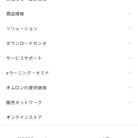
ムロン制御機器販売店・当社販売員に
△
一定数には満たないが在庫あり
ご相談ください。
商品情報
オムロン制御機器販売店や当社販売拠
－
在庫なし(最新の在庫状況につ
点は「
販売ネットワーク
」をご確認
いては、お客様のお取引先、ま
ください。
ソリューション
たはお客様担当のオムロン制御
在庫状況および標準価格結果を当社の
機器販売店・当社販売員にご確
事前の承諾なく第三者に漏洩または開
ダウンロードセンタ
認ください)
示しないようお願いします。
マイパーツ機能（部品リスト作成サー
サービスサポート
空
受注生産機種、また在庫状況の
ビス）をご利用いただくには、I-Web
白
情報を公開していない機種
メンバーズにご登録されている必要が
eラーニング・セミナ
あります。
お客様が当ウェブサイト上で当社にご
登録された部品リストについて、当社
オムロンの提供価値
および当社の共同利用者が、当社の製
品・サービスに関するお客様との取
販売ネットワーク
引・商談に必要な範囲で利用すること
をご了承ください。
オンラインストア
※当社の共同利用者とは、
"個人情報
の共同利用に関して"
の「1.共同利
用者の範囲」に記載されている法人を