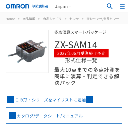
制御機器
Japan
Home
>
商品情報
>
商品カテゴリ
>
センサ
>
変位センサ/測長センサ
>
多点演算スマートパッケージ
ZX-SAM14
2027年06月受注終了予定
形式仕様一覧
最大10点までの多点計測を
簡単に演算・判定できる解
決パック
この形・シリーズをマイリストに追加
カタログ/データシート/マニュアル