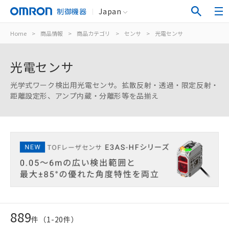
制御機器
Japan
Home
>
商品情報
>
商品カテゴリ
>
センサ
>
光電センサ
光電センサ
光学式ワーク検出用光電センサ。拡散反射・透過・限定反射・
距離設定形、アンプ内蔵・分離形等を品揃え
889
件（
1
-
20
件）