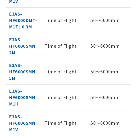
M1V
在庫状況および標準価格結果を当社の
機器販売店・当社販売員にご確
事前の承諾なく第三者に漏洩または開
認ください)
E3AS-
示しないようお願いします。
HF6000DMT-
Time of Flight
50～6000mm
マイパーツ機能（部品リスト作成サー
空
受注生産機種、また在庫状況の
M1TJ 0.3M
ビス）をご利用いただくには、I-Web
白
情報を公開していない機種
メンバーズにご登録されている必要が
E3AS-
あります。
HF6000SMN
Time of Flight
50～6000mm
お客様が当ウェブサイト上で当社にご
2M
登録された部品リストについて、当社
および当社の共同利用者が、当社の製
E3AS-
品・サービスに関するお客様との取
HF6000SMN
Time of Flight
50～6000mm
引・商談に必要な範囲で利用すること
5M
をご了承ください。
※当社の共同利用者とは、
"個人情報
E3AS-
の共同利用に関して"
の「1.共同利
HF6000SMN
Time of Flight
50～6000mm
用者の範囲」に記載されている法人を
M1H
指します。
E3AS-
HF6000SMN
Time of Flight
50～6000mm
M1V