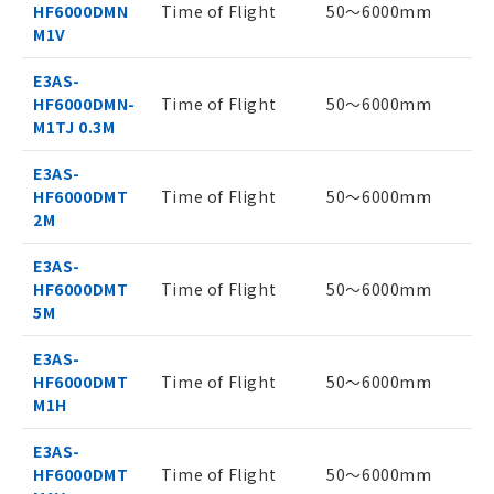
HF6000DMN
Time of Flight
50～6000mm
ご利用ください。
M1V
本サービスは、当社制御機器事業取扱
E3AS-
商品の当社在庫状況および標準価格(税
HF6000DMN-
Time of Flight
50～6000mm
抜)を提供させていただくものです。
M1TJ 0.3M
当社制御機器事業取扱商品の中には、
本サービスの対象外となる商品もある
E3AS-
ことをご了承ください。
HF6000DMT
Time of Flight
50～6000mm
在庫状況および標準価格照会結果は、
2M
記載している更新日時点での社内デー
タに基づき作成されるものであり、閲
記
説明
E3AS-
覧された時点での実際の在庫および標
号
HF6000DMT
Time of Flight
50～6000mm
準価格とは異なる場合があることをご
5M
了承ください。
○
一定数以上の在庫あり
正式な納期状況および標準価格はお客
E3AS-
様のお取引先、またはお客様担当のオ
HF6000DMT
Time of Flight
50～6000mm
ムロン制御機器販売店・当社販売員に
△
一定数には満たないが在庫あり
M1H
ご相談ください。
オムロン制御機器販売店や当社販売拠
－
在庫なし(最新の在庫状況につ
E3AS-
点は「
販売ネットワーク
」をご確認
いては、お客様のお取引先、ま
HF6000DMT
Time of Flight
50～6000mm
ください。
たはお客様担当のオムロン制御