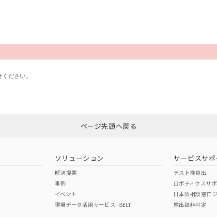
せください。
ページ先頭へ戻る
ソリューション
サービスサポ
解決提案
テスト機貸出
事例
ロボティクスサ
イベント
日本語相談窓口
現場データ活用サービスi-BELT
輸出該非判定