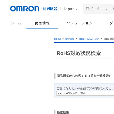
制御機器
Japan
ホーム
商品情報
ソリューション
ダ
Home
>
商品情報
>
RoHS/REACH対応
>
RoHS対
RoHS対応状況検索
商品形式から検索する（前方一致検索）
ご覧になりたい商品形式を枠内に入力し
検索結果