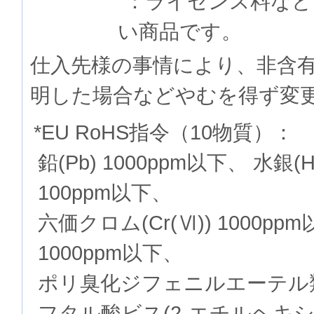
：ライセンス料など
い商品です。
仕入先様の事情により、非含
明した場合などやむを得ず変
*EU RoHS指令（10物質）：
鉛(Pb) 1000ppm以下、 水銀(
100ppm以下、
六価クロム(Cr(Ⅵ)) 1000p
1000ppm以下、
ポリ臭化ジフェニルエーテル類(P
フタル酸ビス(2-エチルヘキシル