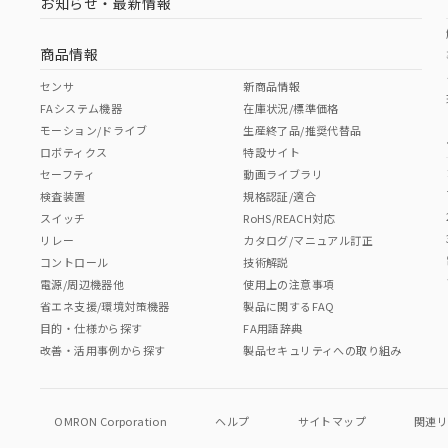
お知らせ・最新情報
商品情報
センサ
新商品情報
FAシステム機器
在庫状況/標準価格
モーション/ドライブ
生産終了品/推奨代替品
ロボティクス
特設サイト
セーフティ
動画ライブラリ
検査装置
規格認証/適合
スイッチ
RoHS/REACH対応
リレー
カタログ/マニュアル訂正
コントロール
技術解説
電源/周辺機器他
使用上の注意事項
省エネ支援/環境対策機器
製品に関するFAQ
目的・仕様から探す
FA用語辞典
改善・活用事例から探す
製品セキュリティへの取り組み
OMRON Corporation
ヘルプ
サイトマップ
関連