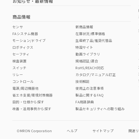
お知らせ・最新情報
商品情報
センサ
新商品情報
FAシステム機器
在庫状況/標準価格
モーション/ドライブ
生産終了品/推奨代替品
ロボティクス
特設サイト
セーフティ
動画ライブラリ
検査装置
規格認証/適合
スイッチ
RoHS/REACH対応
リレー
カタログ/マニュアル訂正
コントロール
技術解説
電源/周辺機器他
使用上の注意事項
省エネ支援/環境対策機器
製品に関するFAQ
目的・仕様から探す
FA用語辞典
改善・活用事例から探す
製品セキュリティへの取り組み
OMRON Corporation
ヘルプ
サイトマップ
関連