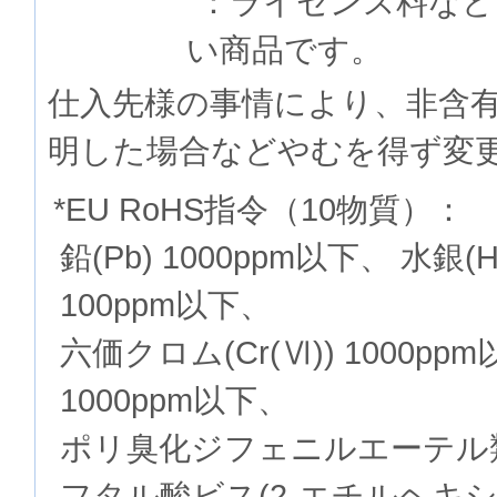
：ライセンス料など
い商品です。
仕入先様の事情により、非含
明した場合などやむを得ず変
*EU RoHS指令（10物質）：
鉛(Pb) 1000ppm以下、 水銀(
100ppm以下、
六価クロム(Cr(Ⅵ)) 1000p
1000ppm以下、
ポリ臭化ジフェニルエーテル類(P
フタル酸ビス(2-エチルヘキシル