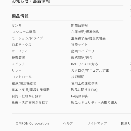
お知らせ・最新情報
商品情報
センサ
新商品情報
FAシステム機器
在庫状況/標準価格
モーション/ドライブ
生産終了品/推奨代替品
ロボティクス
特設サイト
セーフティ
動画ライブラリ
検査装置
規格認証/適合
スイッチ
RoHS/REACH対応
リレー
カタログ/マニュアル訂正
コントロール
技術解説
電源/周辺機器他
使用上の注意事項
省エネ支援/環境対策機器
製品に関するFAQ
目的・仕様から探す
FA用語辞典
改善・活用事例から探す
製品セキュリティへの取り組み
OMRON Corporation
ヘルプ
サイトマップ
関連